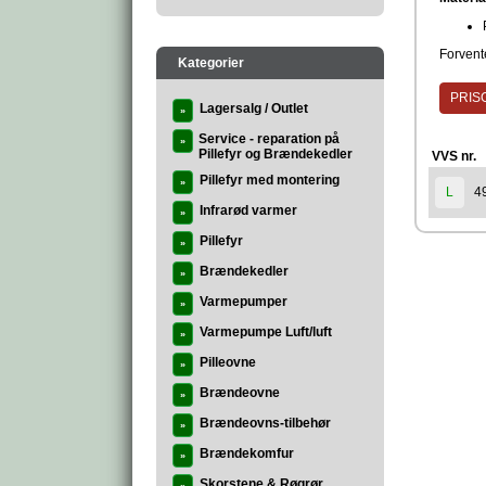
Forvente
Kategorier
PRISG
Lagersalg / Outlet
»
Service - reparation på
»
Pillefyr og Brændekedler
VVS nr.
Pillefyr med montering
»
4
L
Infrarød varmer
»
Pillefyr
»
Brændekedler
»
Varmepumper
»
Varmepumpe Luft/luft
»
Pilleovne
»
Brændeovne
»
Brændeovns-tilbehør
»
Brændekomfur
»
Skorstene & Røgrør