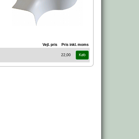
Vejl. pris
Pris inkl. moms
22,00
Køb