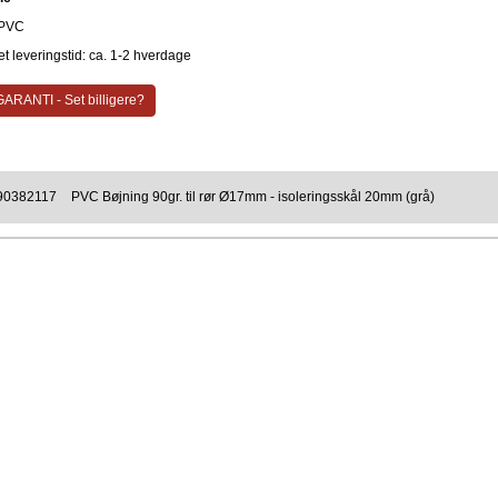
PVC
t leveringstid: ca. 1-2 hverdage
ARANTI - Set billigere?
90382117
PVC Bøjning 90gr. til rør Ø17mm - isoleringsskål 20mm (grå)