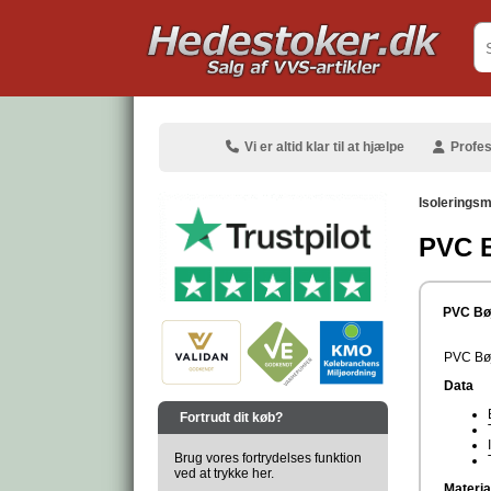
.
Vi er altid klar til at hjælpe
Profes
Isoleringsm
PVC B
.
PVC Bøj
PVC Bøj
Data
.
Fortrudt dit køb?
Brug vores fortrydelses funktion
ved at trykke her.
Materia