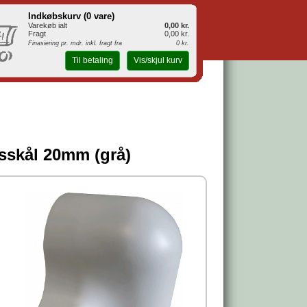
Indkøbskurv (
0 vare
)
Varekøb ialt
0,00 kr.
Fragt
0,00 kr.
Finasiering pr. mdr. inkl. fragt fra
0 kr.
Til betaling
Vis/skjul kurv
gsskål 20mm (grå)