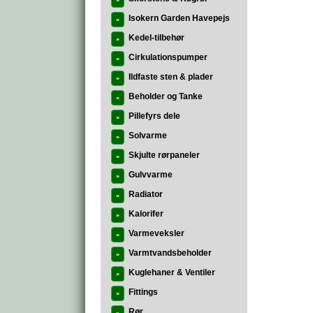
»
Isokern Garden Havepejs
»
Kedel-tilbehør
»
Cirkulationspumper
»
Ildfaste sten & plader
»
Beholder og Tanke
»
Pillefyrs dele
»
Solvarme
»
Skjulte rørpaneler
»
Gulvvarme
»
Radiator
»
Kalorifer
»
Varmeveksler
»
Varmtvandsbeholder
»
Kuglehaner & Ventiler
»
Fittings
»
Rør