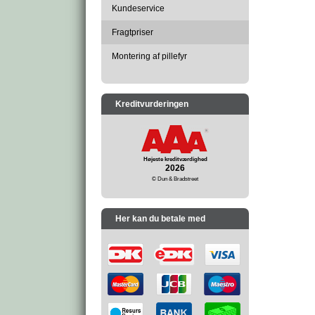
Kundeservice
Fragtpriser
Montering af pillefyr
Kreditvurderingen
Højeste kreditværdighed
2026
© Dun & Bradstreet
Her kan du betale med