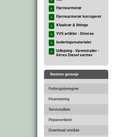
»
Fjernvarmerør
»
Fjernvarmerør korrugeret
»
Kloakrør & fittings
»
VVS artikler - Diverse
»
Isoleringsmaterialer
»
Udlejning - Varmetrailer -
»
Airrex Diesel varmer
Nemme genveje
Forbrugsberegner
Finansiering
Serviceaftale
Pejsecenteret
Download område