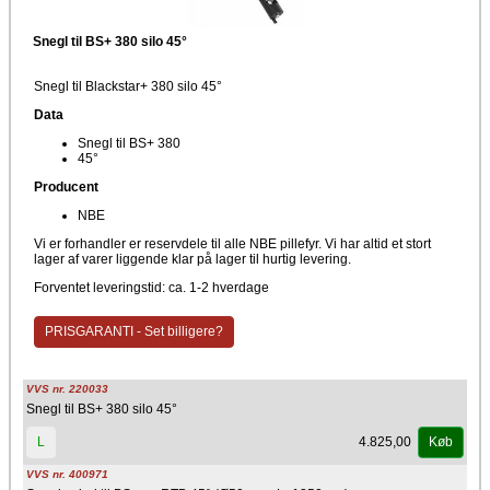
Snegl til BS+ 380 silo 45°
Snegl til Blackstar+ 380 silo 45°
Data
Snegl til BS+ 380
45°
Producent
NBE
Vi er forhandler er reservdele til alle NBE pillefyr. Vi har altid et stort
lager af varer liggende klar på lager til hurtig levering.
Forventet leveringstid: ca. 1-2 hverdage
PRISGARANTI - Set billigere?
VVS nr. 220033
Snegl til BS+ 380 silo 45°
4.825,00
L
Køb
VVS nr. 400971