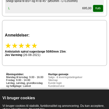
Snegl spiral til BS+ og RTB 45° (Ø50mm - L=1350mm)
695,00
L
Køb
Anmeldelser:
Antistatisk spiral sugeslange 50/60mm 15m
:
Jes Varming
(26-08-2021)
Åbningstider:
Hurtige genveje
Mandag til torsdag: 9.00 - 16.00
Salgs- & leveringsbetingelser
Fredag: 9.00 - 14.00
Sitemap
Lørdag, søndag, grundlovsdag
Kunde login
og helligdage: Lukket
Kundeservice
Hedestoker ApS
Hunnerupvej 3, 6920 Videbæk
Vi bruger cookies
E-mail:
salg@hedestoker.dk
Cvr. nr: 34 60 73 70
PA:
Vi bruger cookies til statistik, funktionalitet og annoncering. Du kan acceptere,