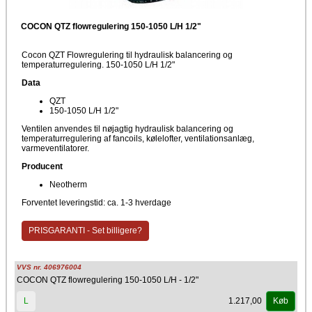
COCON QTZ flowregulering 150-1050 L/H 1/2"
Cocon QZT Flowregulering til hydraulisk balancering og
temperaturregulering. 150-1050 L/H 1/2"
Data
QZT
150-1050 L/H 1/2"
Ventilen anvendes til nøjagtig hydraulisk balancering og
temperaturregulering af fancoils, kølelofter, ventilationsanlæg,
varmeventilatorer.
Producent
Neotherm
Forventet leveringstid: ca. 1-3 hverdage
PRISGARANTI - Set billigere?
VVS nr. 406976004
COCON QTZ flowregulering 150-1050 L/H - 1/2"
1.217,00
L
Køb