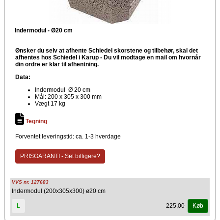
Indermodul - Ø20 cm
Ønsker du selv at afhente Schiedel skorstene og tilbehør, skal det
afhentes hos Schiedel i Karup -
Du vil modtage en mail om hvornår
din ordre er klar til afhentning.
Data:
Indermodul Ø 20 cm
Mål: 200 x 305 x 300 mm
Vægt 17 kg
Tegning
Forventet leveringstid: ca. 1-3 hverdage
PRISGARANTI - Set billigere?
VVS nr. 127683
Indermodul (200x305x300) ø20 cm
225,00
L
Køb