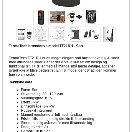
TermaTech brændeovn model TT21RH - Sort
TermaTech TT21RH er en meget elegant sort brændeovn høj & slank
med afrundede sider. Her er der virkelig kræset om design og
funktionalitet. TTRH er med så mange små lækre detaljer, at det er
svært ikke at blive begejstret. En høj model der gør at ilden kommer
lige i øjenhøjde.
Tekniske data
Farve: Sort
Opvarmning: 30 - 120 kvm
Virkningsgrad: 81 %
Effekt 5 kW
Driftsområde: 3-7 kW
Rudeskyl integreret
Manuel regulering af luft med håndtag
Frisklufttilslutning mulig direkte til forbrænding
Stor rummelig askeskuffe med tilhørende låg
Energimærke: A+
Garanti: Op til 5 år