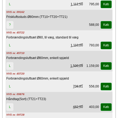
1.112,50
795,00
L
Køb
VVS nr. 09162
Friskluftsstuds Ø80mm (TT10+TT20+TT21)
588,00
?
Køb
VVS nr. 45722
Forbrændingsluftsæt Ø80, til væg, standard til væg
1.110,00
793,00
L
Køb
VVS nr. 45710
Forbrændingsluftsæt Ø80mm, enkelt spjæld
1.500,09
1.159,00
L
Køb
VVS nr. 45720
Forbrændingsluftsæt Ø80mm, enkelt spjæld
706,81
556,00
L
Køb
VVS nr. 09876
Håndtag(Sort) (TT21+TT23)
482,50
403,00
L
Køb
VVS nr. 09728