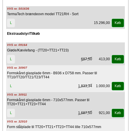
VVS nr. S01636
TermaTech brændeovn model TT21RH - Sort
15.296,00
L
Køb
Ekstraudstyr/Tilkøb
VVS nr. 09164
Gløde/Kævlefang - (TT20+TT21+TT23)
687,50
413,00
L
Køb
VVS nr. 30907
Formskåret glasplade 6mm - B936 x D758 mm. Passer til
TT10/TT20/TT21/T23/TT44
1.833,34
1.000,00
L
Køb
VVS nr. 30911
Formskåret glasplade 6mm - 710x577mm. Passer til
TT20+TT21+TT23+TT44
1.687,50
921,00
L
Køb
VVS nr. 32910
Form stålplade til TT20+TT21+TT23+TT44 lille 710x577mm