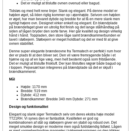
Det er muligt at tilslutte ovnen ovenud eller bagud.
Tidsløs og med helt rene linjer. Slank og elegant. På denne model er
højden øget, så ilden rigtig kommer op i øjenhøjde. Selvom om højden
er øget, har man bevaret dybde og bredde for at få en mere slank men
synligt højere ovn. Designet virker enkelt og elegant. En blændplade
på brændefaget giver en utrolig flot finish og det lange stålhåndtag på
siden af lågen bryder den sorte farve. Her går kvalitet og design virkelig
hånd i hånd. Toppladen, den store låge samt brændkammerbunden er
lavet i støbejern. Støbejern er meget holdbart og det er med til at give
ovnen stabilitet.
Denne super elegante brændeovne fra Termatech er perfekt i rum hvor
der er plads til at den bliver set. Den vil være fremragende både i et
hjørne og op af en lige væg, men helt bestemt også som fritstående.
Det er muligt at tilslutte friskluft. Der kan tilsluttes røgrør både bagud og
i toppen. Pejsesæt kan integreres på blændplade så det er skjult i
brændkammeret.
Mål
Højde: 1170 mm
Bredde: 519 mm
Dybde: 412 mm
Brændkammer: Bredde 340 mm Dybde: 271 mm
Design og funktionalitet
Elegant og slank siger Termatech selv om deres ekstra høje model
TT21RH. Vi synes den er fantastisk. Kvaliteten er god og
kombinationen af stål og støbejern giver en stabil og robust ovn. Det
meget smukke design er moderne men også fuldstændig tidløst. Lågen
er med varmebestandige magneter i lukkemekanismen og den klikker