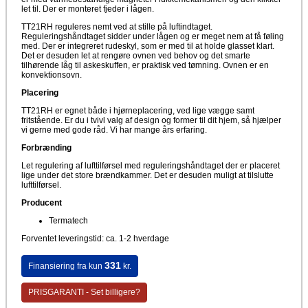
let til. Der er monteret fjeder i lågen.
TT21RH reguleres nemt ved at stille på luftindtaget.
Reguleringshåndtaget sidder under lågen og er meget nem at få føling
med. Der er integreret rudeskyl, som er med til at holde glasset klart.
Det er desuden let at rengøre ovnen ved behov og det smarte
tilhørende låg til askeskuffen, er praktisk ved tømning. Ovnen er en
konvektionsovn.
Placering
TT21RH er egnet både i hjørneplacering, ved lige vægge samt
fritstående. Er du i tvivl valg af design og former til dit hjem, så hjælper
vi gerne med gode råd. Vi har mange års erfaring.
Forbrænding
Let regulering af lufttilførsel med reguleringshåndtaget der er placeret
lige under det store brændkammer. Det er desuden muligt at tilslutte
lufttilførsel.
Producent
Termatech
Forventet leveringstid: ca. 1-2 hverdage
331
Finansiering fra kun
kr.
PRISGARANTI - Set billigere?