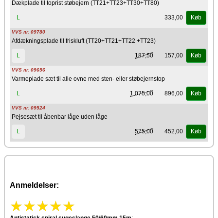
Dækplade til toprist støbejern (TT21+TT23+TT30+TT80)
333,00
L
Køb
VVS nr. 09780
Afdækningsplade til friskluft (TT20+TT21+TT22 +TT23)
187,50
157,00
L
Køb
VVS nr. 09656
Varmeplade sæt til alle ovne med sten- eller støbejernstop
1.075,00
896,00
L
Køb
VVS nr. 09524
Pejsesæt til åbenbar låge uden låge
575,00
452,00
L
Køb
Anmeldelser:
Antistatisk spiral sugeslange 50/60mm 15m
: