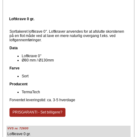
Loftkrave 0 gr.
Sortlakeret loftkrave 0°. Loftkraver anvendes for at afslutte skorstenen
på en flot måde ved at lave en mere naturlig overgang f.eks. ved
loftgennemføringer.
Data
Loftkrave 0°
Ø80 mm / Ø130mm
Farve
Sort
Producent
TermaTech
Forventet leveringstid: ca. 3-5 hverdage
PRISGARANTI - Set billigere?
VVS nr. 72600
Loftkrave 0 gr.