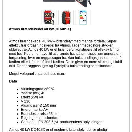
Atmos brændekedel 40 kw (DC40SX)
Atmos brændekedel 40 kW – brændefyr med mange fordele. Super
effektiv træforgasningskedel fra Atmos. Tager meget store stykker
ukløvet træ. Atmos 40 kW er et brændefyr konstrueret til effektiv fyring
med træ. Kedlen er lavet til at brænde træ på princippet om generator-
forgasning, hvor en røggassuger trækker forbrændingsgasserne ud af
kedlen eller tilfører luft ind i kedlen. Dette giver en mere sikker og stabil
drift. Der er røggassuger og Pyrolytisk forbrænding som standard.
Meget velegnet til parcelhuse m.m.
Data
Virkningsgrad >89 %
Ydelse (kW) 40
Effekt (kW) 40
V 230
Afgangsrør Ø 150 mm
Energimærke A+
Brændestørrelse 53 cm
Røgsuger som standard
Godkendt: EN 303-5 jvf. producentens oplysninger
Atmos 40 kW DC40SX er et moderne brændefyr der er utrolig