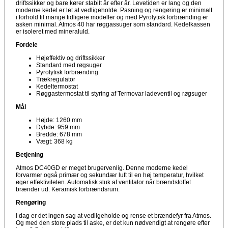
driftssikker og bare kører stabilt år efter år. Levetiden er lang og den
moderne kedel er let at vedligeholde. Pasning og rengøring er minimalt
i forhold til mange tidligere modeller og med Pyrolytisk forbrænding er
asken minimal. Atmos 40 har røggassuger som standard. Kedelkassen
er isoleret med mineraluld.
Fordele
Højeffektiv og driftssikker
Standard med røgsuger
Pyrolytisk forbrænding
Trækregulator
Kedeltermostat
Røggastermostat til styring af Termovar ladeventil og røgsuger
Mål
Højde: 1260 mm
Dybde: 959 mm
Bredde: 678 mm
Vægt: 368 kg
Betjening
Atmos DC40GD er meget brugervenlig. Denne moderne kedel
forvarmer også primær og sekundær luft til en høj temperatur, hvilket
øger effektiviteten. Automatisk sluk af ventilator når brændstoffet
brænder ud. Keramisk forbrændsrum.
Rengøring
I dag er det ingen sag at vedligeholde og rense et brændefyr fra Atmos.
Og med den store plads til aske, er det kun nødvendigt at rengøre efter