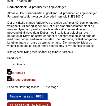
hver 3-7 dages drift.
Godkendelser:
jvf. producentens oplysninger
Atmos 40 kW brændekedel er godkendt jvf. producentens oplysninger.
Forgasningskedlerne er certificerede i henhold til EN 303-5
Der er virkelig mange fordele ved at vælge en Atmos 40, som er meget
velegnet til villaer og lignende. Der er en stor brændstofbeholder og
man kan fyre med ganske store brændestykker uden at det er
nødvendigt at kløve dem. Det er med til at lette arbejdet ganske
betragteligt. Kløvning af træ er noget af det hårdeste omkring arbejde
med brændetræ. Kedlen er desuden uden rørplade, hvilket har gør det
langt hurtigere at rense og tømme for aske. Denne model fylder og
vejer ikke meget og stiller derfor mindre krav til fyrrummets størrelse.
Ikke egnet til fyring med spåner og mindre træaffald.
Producent
Atmos
Brochure
Brugervejledning
Forventet leveringstid: ca. 1-2 hverdage
683
Finansiering fra kun
kr.
PRISGARANTI - Set billigere?