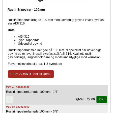
Rustfri Nippelrør - 100mm
Rustfri nippelrør længde 100 mm med udvendigt gevind lavet i syrefast
stål AISI 316
Data
AISI 316
Type: Nippelrør
Udvendigt gevind
Rustfri nippelrør med længde på 100 mm. Nippelrøret har udvendigt
gevind og er lavet i rustfri syrefast stål AISI 316. Kvalitets rustfri
gevindittings, langtidsholdbare og modstandsdygtige mod korrosion.
Forventet leveringstid: ca. 1-3 hverdage
PRISGARANTI - Set billigere?
VVS nr. 032010002
Rustfri nippelrørlængde 100 mm - 1/4"
91,54
22,00
L
Køb
VVS nr. 032010003
Rustfri nippelrørlængde 100 mm - 3/8"