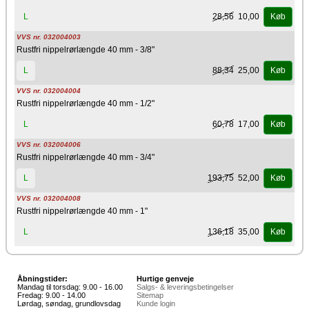
28,56
10,00
L
Køb
VVS nr. 032004003
Rustfri nippelrørlængde 40 mm - 3/8"
88,34
25,00
L
Køb
VVS nr. 032004004
Rustfri nippelrørlængde 40 mm - 1/2"
60,78
17,00
L
Køb
VVS nr. 032004006
Rustfri nippelrørlængde 40 mm - 3/4"
193,75
52,00
L
Køb
VVS nr. 032004008
Rustfri nippelrørlængde 40 mm - 1"
136,18
35,00
L
Køb
Åbningstider:
Hurtige genveje
Mandag til torsdag: 9.00 - 16.00
Salgs- & leveringsbetingelser
Fredag: 9.00 - 14.00
Sitemap
Lørdag, søndag, grundlovsdag
Kunde login