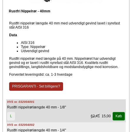
Rustfri Nippelrør - 40mm
Rustfri nippelrør længde 40 mm med udvendigt gevind lavet i syrefast
stål AISI 316
Data
AISI 316
Type: Nippelrør
Udvendigt gevind
Rustfri nippelrør med længde på 40 mm. Nippelrøret har udvendigt
gevind og er lavet i rustfri syrefast stål AISI 316. Kvalitets rustfri
gevindittings, langtidsholdbare og modstandsdygtige mod korrosion.
Forventet leveringstid: ca. 1-3 hverdage
PRISGARANTI - Set billigere?
VVS nr. 032004001
Rustfri nippelrørlængde 40 mm - 1/8"
62,41
15,00
L
Køb
VVS nr. 032004002
Rustfri nippelrørlængde 40 mm - 1/4"