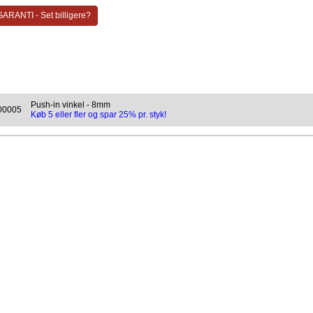
ARANTI - Set billigere?
Push-in vinkel - 8mm
00005
Køb 5 eller fler og spar 25% pr. styk!