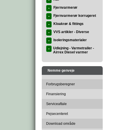
»
Fjernvarmerør
»
Fjernvarmerør korrugeret
»
Kloakrør & fittings
»
VVS artikler - Diverse
»
Isoleringsmaterialer
»
Udlejning - Varmetrailer -
»
Airrex Diesel varmer
Nemme genveje
Forbrugsberegner
Finansiering
Serviceaftale
Pejsecenteret
Download område