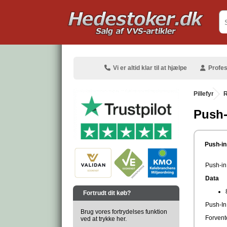
.
Vi er altid klar til at hjælpe
Profes
Pillefyr
.
R
Push-
.
Push-in
Push-in
Data
.
Fortrudt dit køb?
Push-In
Brug vores fortrydelses funktion
Forvente
ved at trykke her.