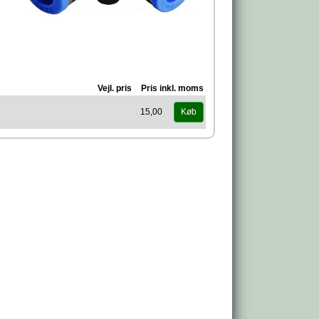
Vejl. pris
Pris inkl. moms
15,00
Køb