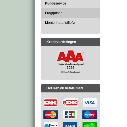
Kundeservice
Fragtpriser
Montering af pillefyr
Kreditvurderingen
Højeste kreditværdighed
2026
© Dun & Bradstreet
Her kan du betale med