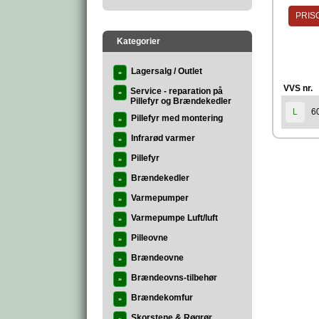
PRISG
Kategorier
Lagersalg / Outlet
»
VVS nr.
Service - reparation på
»
Pillefyr og Brændekedler
6
L
Pillefyr med montering
»
Infrarød varmer
»
Pillefyr
»
Brændekedler
»
Varmepumper
»
Varmepumpe Luft/luft
»
Pilleovne
»
Brændeovne
»
Brændeovns-tilbehør
»
Brændekomfur
»
Skorstene & Røgrør