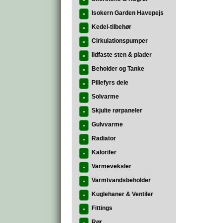
»
Isokern Garden Havepejs
»
Kedel-tilbehør
»
Cirkulationspumper
»
Ildfaste sten & plader
»
Beholder og Tanke
»
Pillefyrs dele
»
Solvarme
»
Skjulte rørpaneler
»
Gulvvarme
»
Radiator
»
Kalorifer
»
Varmeveksler
»
Varmtvandsbeholder
»
Kuglehaner & Ventiler
»
Fittings
»
Rør