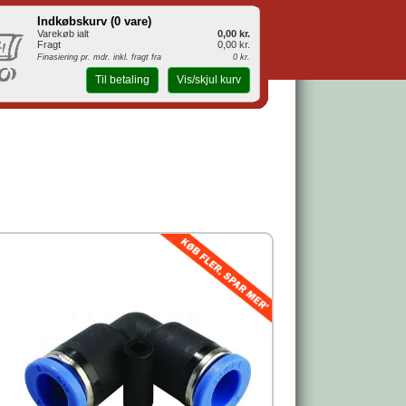
Indkøbskurv (
0 vare
)
Varekøb ialt
0,00 kr.
Fragt
0,00 kr.
Finasiering pr. mdr. inkl. fragt fra
0 kr.
Til betaling
Vis/skjul kurv