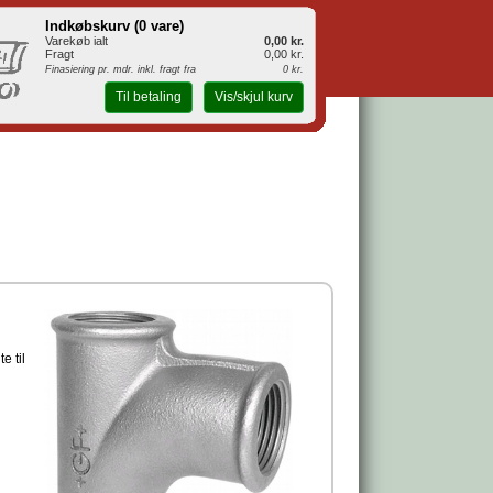
Indkøbskurv (
0 vare
)
Varekøb ialt
0,00 kr.
Fragt
0,00 kr.
Finasiering pr. mdr. inkl. fragt fra
0 kr.
Til betaling
Vis/skjul kurv
e til