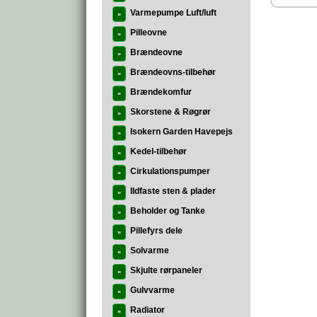
Varmepumpe Luft/luft
»
Pilleovne
»
Brændeovne
»
Brændeovns-tilbehør
»
Brændekomfur
»
Skorstene & Røgrør
»
Isokern Garden Havepejs
»
Kedel-tilbehør
»
Cirkulationspumper
»
Ildfaste sten & plader
»
Beholder og Tanke
»
Pillefyrs dele
»
Solvarme
»
Skjulte rørpaneler
»
Gulvvarme
»
Radiator
»