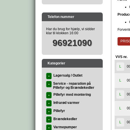
Produc
Telefon nummer
Har du brug for hjælp, vi sidder
Forvente
klar til klokken 16:00
96921090
PRISG
VVS nr.
Kategorier
0
L
Lagersalg / Outlet
»
0
L
Service - reparation på
»
Pillefyr og Brændekedler
0
L
Pillefyr med montering
»
Infrarød varmer
»
0
L
Pillefyr
»
Brændekedler
»
0
L
Varmepumper
»