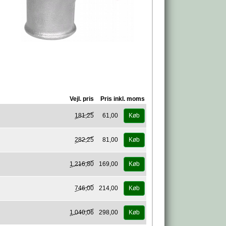
Vejl. pris
Pris inkl. moms
181,25
61,00
Køb
282,25
81,00
Køb
1.216,80
169,00
Køb
746,00
214,00
Køb
1.040,06
298,00
Køb