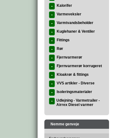
Kalorifer
»
Varmeveksler
»
Varmtvandsbeholder
»
Kuglehaner & Ventiler
»
Fittings
»
Rør
»
Fjernvarmerør
»
Fjernvarmerør korrugeret
»
Kloakrør & fittings
»
VVS artikler - Diverse
»
Isoleringsmaterialer
»
Udlejning - Varmetrailer -
»
Airrex Diesel varmer
Nemme genveje