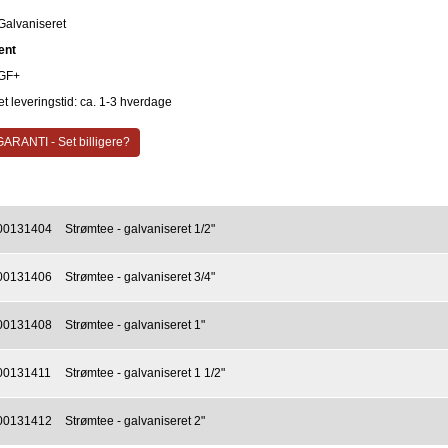
Galvaniseret
ent
GF+
t leveringstid: ca. 1-3 hverdage
ARANTI - Set billigere?
00131404
Strømtee - galvaniseret 1/2"
00131406
Strømtee - galvaniseret 3/4"
00131408
Strømtee - galvaniseret 1"
00131411
Strømtee - galvaniseret 1 1/2"
00131412
Strømtee - galvaniseret 2"