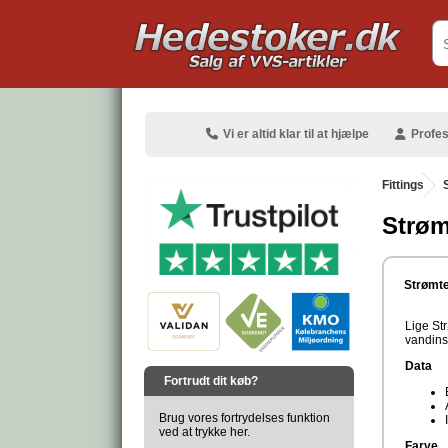
.
Vi er altid klar til at hjælpe
Profes
Fittings
.
Strøm
.
Strømte
Lige Str
vandins
.
Data
Fortrudt dit køb?
Brug vores fortrydelses funktion
ved at trykke her.
Farve