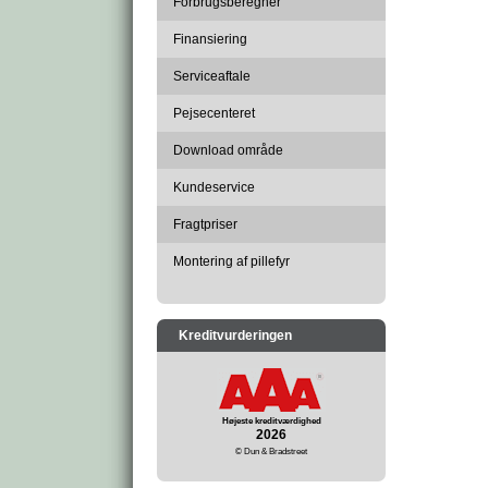
Forbrugsberegner
Finansiering
Serviceaftale
Pejsecenteret
Download område
Kundeservice
Fragtpriser
Montering af pillefyr
Kreditvurderingen
Højeste kreditværdighed
2026
© Dun & Bradstreet