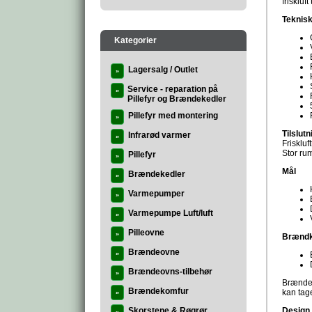
friskluf
Teknisk
Kategorier
Lagersalg / Outlet
»
Service - reparation på
»
Pillefyr og Brændekedler
Pillefyr med montering
»
Tilslutn
Infrarød varmer
»
Friskluf
Stor ru
Pillefyr
»
Mål
Brændekedler
»
Varmepumper
»
Varmepumpe Luft/luft
»
Pilleovne
»
Brænd
Brændeovne
»
Brændeovns-tilbehør
»
Brændeo
Brændekomfur
kan tag
»
Skorstene & Røgrør
Design 