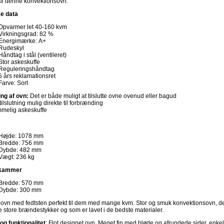
t til denne konvektionsovn.
e data
Opvarmer let 40-160 kvm
Virkningsgrad: 82 %
Energimærke: A+
Rudeskyl
Håndtag i stål (ventileret)
Stor askeskuffe
Reguleringshåndtag
5 års reklamationsret
Farve: Sort
ing af ovn:
Det er både muligt at tilslutte ovne ovenud eller bagud
ttilslutning mulig direkte til forbrænding
mmelig askeskuffe
Højde: 1078 mm
Bredde: 756 mm
Dybde: 482 mm
Vægt: 236 kg
kammer
Bredde: 570 mm
Dybde: 300 mm
vn med fedtsten perfekt til dem med mange kvm. Stor og smuk konvektionsovn, d
e store brændestykker og som er lavet i de bedste materialer.
og funktionalitet
: Flot designet ovn. Meget fin med bløde og afrundede sider, enkel