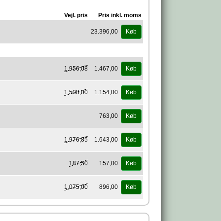
Vejl. pris
Pris inkl. moms
23.396,00
Køb
1.956,08
1.467,00
Køb
1.500,00
1.154,00
Køb
763,00
Køb
1.976,85
1.643,00
Køb
187,50
157,00
Køb
1.075,00
896,00
Køb