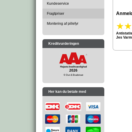
Kundeservice
Anmeld
Fragtpriser
Montering af pillefyr
Antistat
Jes Varm
Kreditvurderingen
Højeste kreditværdighed
2026
© Dun & Bradstreet
Her kan du betale med