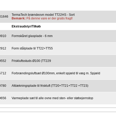
TermaTech brændeovn model TT22HS - Sort
01646
Bemærk:
På denne vare er der gratis fragt!
Ekstraudstyr/Tilkøb
0910
Formskåret glasplade - 6 mm
2912
Form stålplade til TT22+TT55
9552
Friskluftsstuds Ø100 (TT229
5712
Forbrændingsluftsæt Ø100mm, enkelt spjæld til væg m. Spjæld
9780
Afdækningsplade til friskluft (TT20+TT21+TT22 +TT23)
9656
Varmeplade sæt til alle ovne med sten- eller støbejernstop