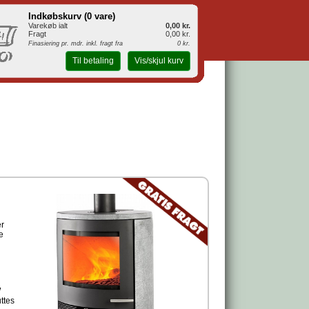
Indkøbskurv (
0 vare
)
Varekøb ialt
0,00 kr.
Fragt
0,00 kr.
Finasiering pr. mdr. inkl. fragt fra
0 kr.
Til betaling
Vis/skjul kurv
er
e
W
ttes