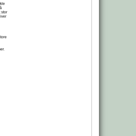
kle
så
 stor
liver
store
er.