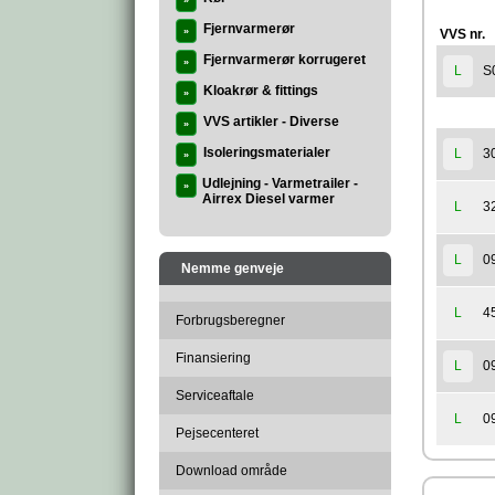
»
Fjernvarmerør
»
VVS nr.
Fjernvarmerør korrugeret
»
S
L
Kloakrør & fittings
»
VVS artikler - Diverse
»
Isoleringsmaterialer
3
L
»
Udlejning - Varmetrailer -
»
Airrex Diesel varmer
3
L
0
L
Nemme genveje
4
L
Forbrugsberegner
Finansiering
0
L
Serviceaftale
0
L
Pejsecenteret
Download område