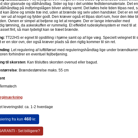
d stor glasrude og stålhåndtag. Sider og top i det unikke fedtstensmateriale. Det en
stålhåndtag på indfyringslågen bliver aldrig varmt. Det køles hele tiden tilpas ned, 
id kan åbne og smide træ ind, uden at brænde sig selv uden handsker. Det er en ret
 ser ud af noget og fylder godt. Den kræver også et tilpas stort rum, hvor den ikke b
den. Ovnen er simpel at betjene og let at rengøre. Der er lange intervaller med
ig tømning, da askeskuffen er rummelig. Et effektivt rudeskyllesystem er med til at
asset fint, så man tydeligt kan se træet brænde.
ng:
TT22HS er egnet til opstilling i hjørne samt op af lige væg. Specielt velegnet til 
 er en stor ovn, der også kræver plads så den rigtig kommer til sin ret.
nding
: Let regulering af lufttilførsel med reguleringshåndtag lige under brændkamm
oren forhindrer en eventuel fejlbetjening.
ing til skorsten
: Kan tilsluttes skorsten ovenud eller bagud.
størrelse
: Brændestørrelse maks. 55 cm
ent
Termatech
rgimærkning
t leveringstid: ca. 1-2 hverdage
460
siering fra kun
kr.
ARANTI - Set billigere?