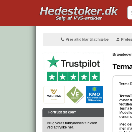
.
Vi er altid klar til at hjælpe
Profes
Brændeov
Term
.
TermaT
TermaT
ovnen t
fedtste
.
TermaTec
Fortrudt dit køb?
Modellen
ovnen s
Brug vores fortrydelses funktion
Med denn
ved at trykke her.
men man