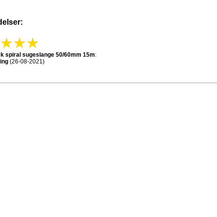
elser:
isk spiral sugeslange 50/60mm 15m
:
ing
(26-08-2021)