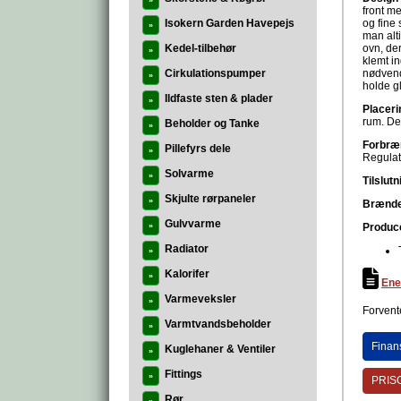
»
front me
Isokern Garden Havepejs
og fine 
»
man alt
Kedel-tilbehør
ovn, der
»
klemt in
Cirkulationspumper
nødvend
»
holde gl
Ildfaste sten & plader
»
Placeri
rum. Det
Beholder og Tanke
»
Forbræ
Pillefyrs dele
»
Regulat
Solvarme
»
Tilslutn
Skjulte rørpaneler
»
Brænde
Gulvvarme
»
Produc
Radiator
»
Kalorifer
»
Ene
Varmeveksler
»
Forvente
Varmtvandsbeholder
»
Finan
Kuglehaner & Ventiler
»
Fittings
»
PRISG
Rør