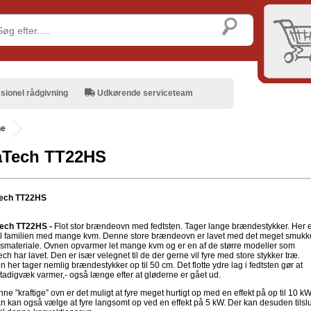
sionel rådgivning
Udkørende serviceteam
ne
aTech TT22HS
ech TT22HS
ech TT22HS -
Flot stor brændeovn med fedtsten. Tager lange brændestykker. Her 
il familien med mange kvm. Denne store brændeovn er lavet med det meget smukk
nsmateriale. Ovnen opvarmer let mange kvm og er en af de større modeller som
h har lavet. Den er især velegnet til de der gerne vil fyre med store stykker træ.
 her tager nemlig brændestykker op til 50 cm. Det flotte ydre lag i fedtsten gør at
tadigvæk varmer,- også længe efter at gløderne er gået ud.
e ”kraftige” ovn er det muligt at fyre meget hurtigt op med en effekt på op til 10 k
 kan også vælge at fyre langsomt op ved en effekt på 5 kW. Der kan desuden tilslu