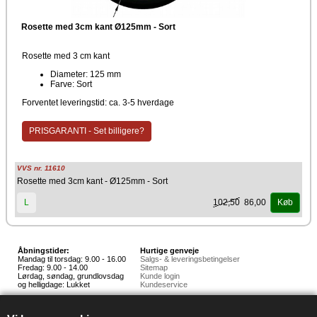
Rosette med 3cm kant Ø125mm - Sort
Rosette med 3 cm kant
Diameter: 125 mm
Farve: Sort
Forventet leveringstid: ca. 3-5 hverdage
PRISGARANTI - Set billigere?
VVS nr. 11610
Rosette med 3cm kant - Ø125mm - Sort
102,50
86,00
L
Køb
Åbningstider:
Hurtige genveje
Mandag til torsdag: 9.00 - 16.00
Salgs- & leveringsbetingelser
Fredag: 9.00 - 14.00
Sitemap
Lørdag, søndag, grundlovsdag
Kunde login
og helligdage: Lukket
Kundeservice
Hedestoker ApS
Hunnerupvej 3, 6920 Videbæk