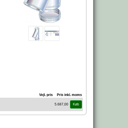
Vejl. pris
Pris inkl. moms
5.687,00
Køb