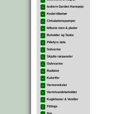
»
Isokern Garden Havepejs
»
Kedel-tilbehør
»
Cirkulationspumper
»
Ildfaste sten & plader
»
Beholder og Tanke
»
Pillefyrs dele
»
Solvarme
»
Skjulte rørpaneler
»
Gulvvarme
»
Radiator
»
Kalorifer
»
Varmeveksler
»
Varmtvandsbeholder
»
Kuglehaner & Ventiler
»
Fittings
»
Rør