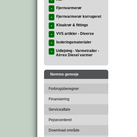
»
Fjernvarmerør
»
Fjernvarmerør korrugeret
»
Kloakrør & fittings
»
VVS artikler - Diverse
»
Isoleringsmaterialer
»
Udlejning - Varmetrailer -
»
Airrex Diesel varmer
Nemme genveje
Forbrugsberegner
Finansiering
Serviceaftale
Pejsecenteret
Download område