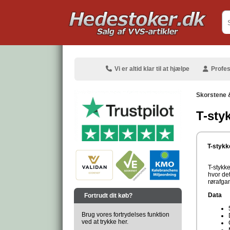
.
Vi er altid klar til at hjælpe
Profes
Skorstene 
T-sty
.
T-stykk
T-stykke
hvor det
rørafga
.
Data
Fortrudt dit køb?
Brug vores fortrydelses funktion
ved at trykke her.