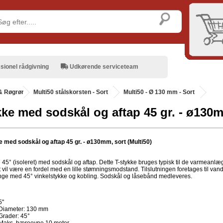
sionel rådgivning
Udkørende serviceteam
& Røgrør
.
Multi50 stålskorsten - Sort
Multi50 - Ø 130 mm - Sort
kke med sodskål og aftap 45 gr. - ø130m
e med sodskål og aftap 45 gr. - ø130mm, sort (Multi50)
 45° (isoleret) med sodskål og aftap. Dette T-stykke bruges typisk til de varmeanlæ
 vil være en fordel med en lille stømningsmodstand. Tilslutningen foretages til vand
nge med 45° vinkelstykke og kobling. Sodskål og låsebånd medleveres.
5"
Diameter: 130 mm
Grader: 45°