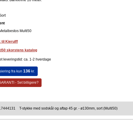
Maks. bæreevne 10 meter.
Sort
ent
Metalbestos Multi50
 til Kierulff
ti50 skorstens katalog
t leveringstid: ca. 1-2 hverdage
136
siering fra kun
kr.
ARANTI - Set billigere?
17444131
T-stykke med sodskål og aftap 45 gr. - ø130mm, sort (Multi50)