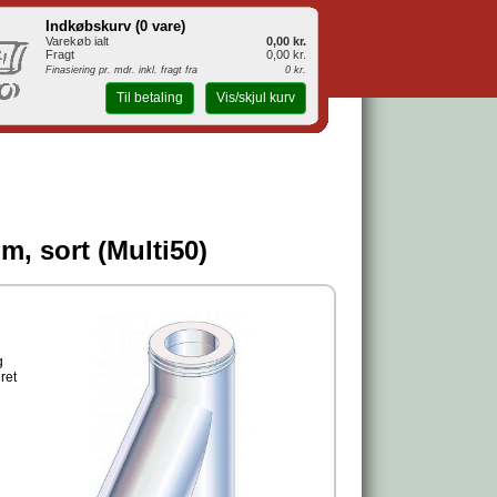
Indkøbskurv (
0 vare
)
Varekøb ialt
0,00 kr.
Fragt
0,00 kr.
Finasiering pr. mdr. inkl. fragt fra
0 kr.
Til betaling
Vis/skjul kurv
m, sort (Multi50)
g
ret