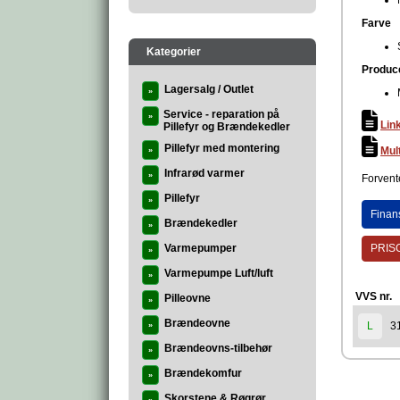
Farve
Kategorier
Produc
Lagersalg / Outlet
»
Service - reparation på
»
Link
Pillefyr og Brændekedler
Pillefyr med montering
Mul
»
Infrarød varmer
»
Forvente
Pillefyr
»
Finan
Brændekedler
»
Varmepumper
PRISG
»
Varmepumpe Luft/luft
»
VVS nr.
Pilleovne
»
Brændeovne
3
L
»
Brændeovns-tilbehør
»
Brændekomfur
»
Skorstene & Røgrør