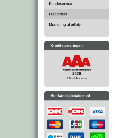
Kundeservice
Fragtpriser
Montering af pillefyr
Kreditvurderingen
Højeste kreditværdighed
2026
© Dun & Bradstreet
Her kan du betale med