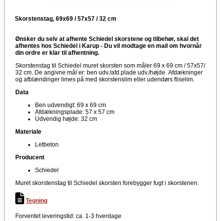
Skorstenstag, 69x69 / 57x57 / 32 cm
Ønsker du selv at afhente Schiedel skorstene og tilbehør, skal det
afhentes hos Schiedel i Karup -
Du vil modtage en mail om hvornår
din ordre er klar til afhentning.
Skorstenstag til Schiedel muret skorsten som måler 69 x 69 cm / 57x57/
32 cm. De angivne mål er: ben udv./afd.plade udv./højde. Afdækninger
og afblændinger limes på med skorstenslim eller udendørs fliselim.
Data
Ben udvendigt: 69 x 69 cm
Afdækningsplade: 57 x 57 cm
Udvendig højde: 32 cm
Materiale
Letbeton
Producent
Schiedel
Muret skorstenstag til Schiedel skorsten forebygger fugt i skorstenen.
Tegning
Forventet leveringstid: ca. 1-3 hverdage