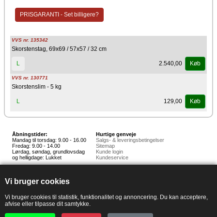
PRISGARANTI - Set billigere?
VVS nr. 135342
Skorstenstag, 69x69 / 57x57 / 32 cm
2.540,00
L
Køb
VVS nr. 130771
Skorstenslim - 5 kg
129,00
L
Køb
Åbningstider:
Hurtige genveje
Mandag til torsdag: 9.00 - 16.00
Salgs- & leveringsbetingelser
Fredag: 9.00 - 14.00
Sitemap
Lørdag, søndag, grundlovsdag
Kunde login
og helligdage: Lukket
Kundeservice
Hedestoker ApS
Hunnerupvej 3, 6920 Videbæk
Vi bruger cookies
E-mail:
salg@hedestoker.dk
Cvr. nr: 34 60 73 70
PA:
Vi bruger cookies til statistik, funktionalitet og annoncering. Du kan acceptere,
afvise eller tilpasse dit samtykke.