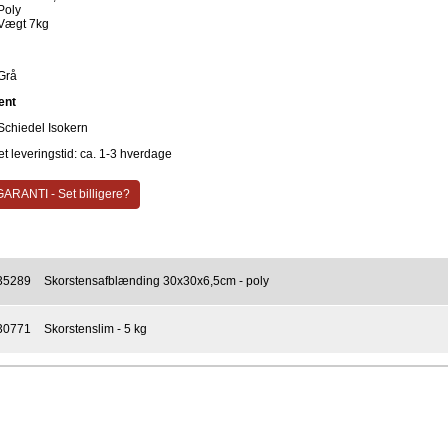
Poly
Vægt 7kg
Grå
ent
Schiedel Isokern
t leveringstid: ca. 1-3 hverdage
ARANTI - Set billigere?
35289
Skorstensafblænding 30x30x6,5cm - poly
30771
Skorstenslim - 5 kg