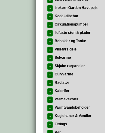
»
Isokern Garden Havepejs
»
Kedel-tilbehør
»
Cirkulationspumper
»
Ildfaste sten & plader
»
Beholder og Tanke
»
Pillefyrs dele
»
Solvarme
»
Skjulte rørpaneler
»
Gulvvarme
»
Radiator
»
Kalorifer
»
Varmeveksler
»
Varmtvandsbeholder
»
Kuglehaner & Ventiler
»
Fittings
»
Rør