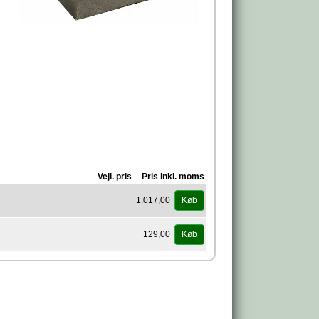
Vejl. pris
Pris inkl. moms
1.017,00
Køb
129,00
Køb