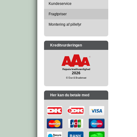
Kundeservice
Fragtpriser
Montering af pillefyr
Kreditvurderingen
Højeste kreditværdighed
2026
© Dun & Bradstreet
Her kan du betale med