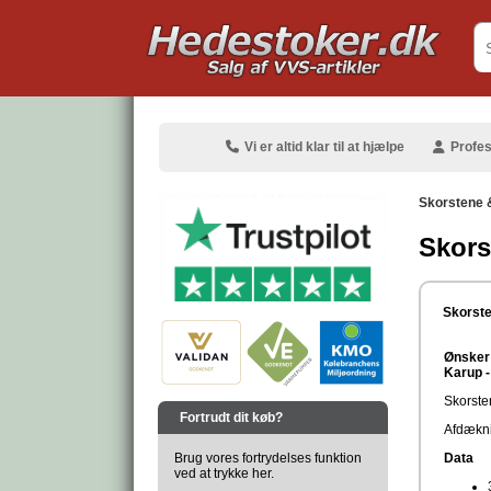
.
Vi er altid klar til at hjælpe
Profes
Skorstene 
Skors
.
Skorste
Ønsker 
Karup -
.
Skorste
Fortrudt dit køb?
Afdækni
Brug vores fortrydelses funktion
Data
ved at trykke her.