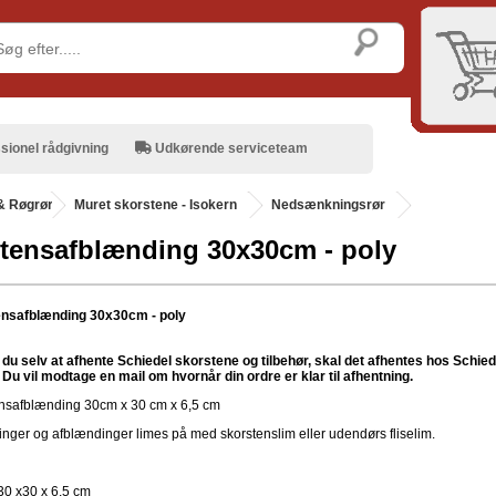
sionel rådgivning
Udkørende serviceteam
& Røgrør
.
Muret skorstene - Isokern
Nedsænkningsrør
tensafblænding 30x30cm - poly
nsafblænding 30x30cm - poly
du selv at afhente Schiedel skorstene og tilbehør, skal det afhentes hos Schiede
Du vil modtage en mail om hvornår din ordre er klar til afhentning.
nsafblænding 30cm x 30 cm x 6,5 cm
nger og afblændinger limes på med skorstenslim eller udendørs fliselim.
30 x30 x 6,5 cm