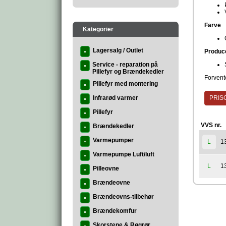
Farve
Kategorier
Lagersalg / Outlet
Produc
»
Service - reparation på
»
Pillefyr og Brændekedler
Forvente
Pillefyr med montering
»
Infrarød varmer
PRISG
»
Pillefyr
»
VVS nr.
Brændekedler
»
Varmepumper
1
L
»
Varmepumpe Luft/luft
»
1
L
Pilleovne
»
Brændeovne
»
Brændeovns-tilbehør
»
Brændekomfur
»
Skorstene & Røgrør