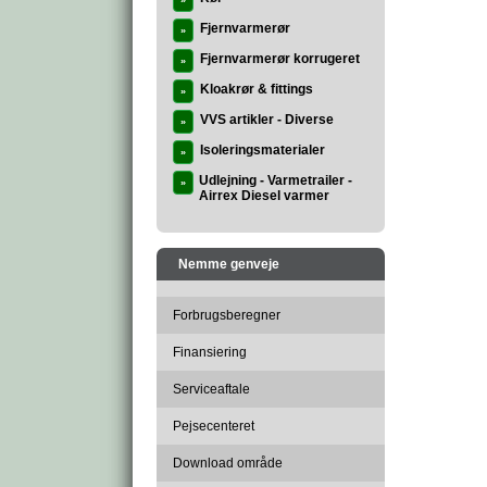
»
Fjernvarmerør
»
Fjernvarmerør korrugeret
»
Kloakrør & fittings
»
VVS artikler - Diverse
»
Isoleringsmaterialer
»
Udlejning - Varmetrailer -
»
Airrex Diesel varmer
Nemme genveje
Forbrugsberegner
Finansiering
Serviceaftale
Pejsecenteret
Download område