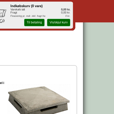
Indkøbskurv (
0 vare
)
Varekøb ialt
0,00 kr.
Fragt
0,00 kr.
Finasiering pr. mdr. inkl. fragt fra
0 kr.
Til betaling
Vis/skjul kurv
l i