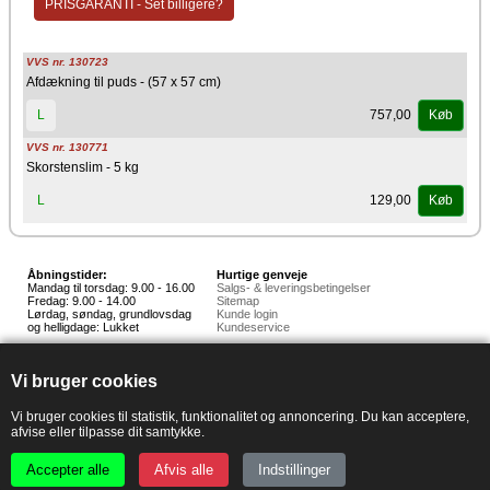
PRISGARANTI - Set billigere?
VVS nr. 130723
Afdækning til puds - (57 x 57 cm)
757,00
L
Køb
VVS nr. 130771
Skorstenslim - 5 kg
129,00
L
Køb
Åbningstider:
Hurtige genveje
Mandag til torsdag: 9.00 - 16.00
Salgs- & leveringsbetingelser
Fredag: 9.00 - 14.00
Sitemap
Lørdag, søndag, grundlovsdag
Kunde login
og helligdage: Lukket
Kundeservice
Hedestoker ApS
Hunnerupvej 3, 6920 Videbæk
Vi bruger cookies
E-mail:
salg@hedestoker.dk
Cvr. nr: 34 60 73 70
PA:
Vi bruger cookies til statistik, funktionalitet og annoncering. Du kan acceptere,
afvise eller tilpasse dit samtykke.
Accepter alle
Afvis alle
Indstillinger