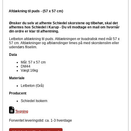
Afdækning til puds - (57 x 57 cm)
Ønsker du selv at afhente Schiedel skorstene og tilbehør, skal det
afhentes hos Schiedel i Karup -
Du vil modtage en mail om hvornår
din ordre er klar til afhentning.
Letbeton afdækning til puds. Afdækningen er kvadratisk med mål 57 x
57 cm. Afdækninger og afblændinger limes på med skorstenslim eller
udendørs fliselim.
Data
Mål: 57 x 57 cm
DM44
Vægt 16kg
Materiale
Letbeton (Grå)
Producent
Schiedel Isokern
Tegning
Forventet leveringstid: ca. 1-3 hverdage