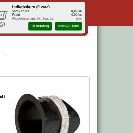
Indkøbskurv (
0 vare
)
Varekøb ialt
0,00 kr.
Fragt
0,00 kr.
Finasiering pr. mdr. inkl. fragt fra
0 kr.
Til betaling
Vis/skjul kurv
l i