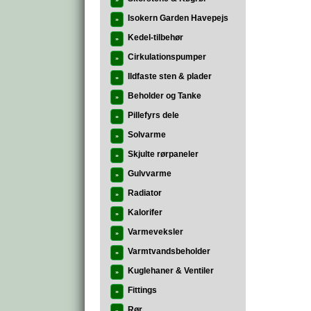
»
Isokern Garden Havepejs
»
Kedel-tilbehør
»
Cirkulationspumper
»
Ildfaste sten & plader
»
Beholder og Tanke
»
Pillefyrs dele
»
Solvarme
»
Skjulte rørpaneler
»
Gulvvarme
»
Radiator
»
Kalorifer
»
Varmeveksler
»
Varmtvandsbeholder
»
Kuglehaner & Ventiler
»
Fittings
»
Rør