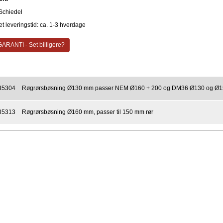
Schiedel
t leveringstid: ca. 1-3 hverdage
ARANTI - Set billigere?
35304
Røgrørsbøsning Ø130 mm passer NEM Ø160 + 200 og DM36 Ø130 og Ø1
35313
Røgrørsbøsning Ø160 mm, passer til 150 mm rør