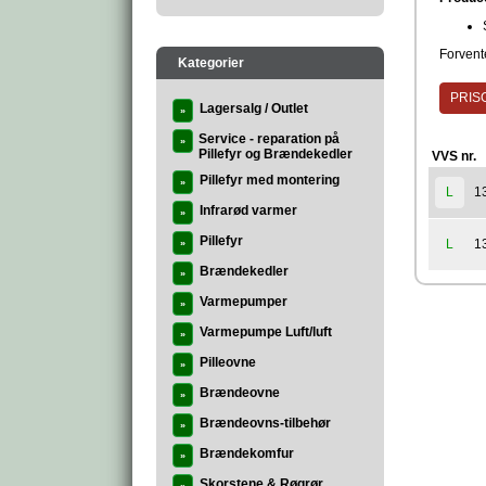
Forvente
Kategorier
PRISG
Lagersalg / Outlet
»
Service - reparation på
»
Pillefyr og Brændekedler
VVS nr.
Pillefyr med montering
»
1
L
Infrarød varmer
»
Pillefyr
1
L
»
Brændekedler
»
Varmepumper
»
Varmepumpe Luft/luft
»
Pilleovne
»
Brændeovne
»
Brændeovns-tilbehør
»
Brændekomfur
»
Skorstene & Røgrør