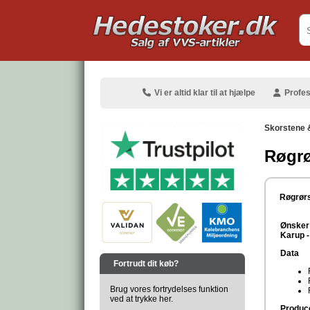
.
Vi er altid klar til at hjælpe
Profes
Skorstene 
Røgrø
.
Røgrør
Ønsker 
Karup -
.
Data
Fortrudt dit køb?
Brug vores fortrydelses funktion
ved at trykke her.
Produc