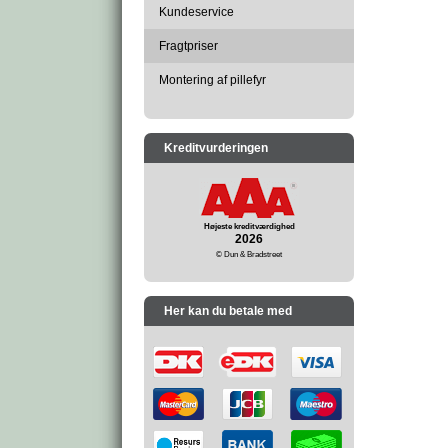
Kundeservice
Fragtpriser
Montering af pillefyr
Kreditvurderingen
Højeste kreditværdighed
2026
© Dun & Bradstreet
Her kan du betale med