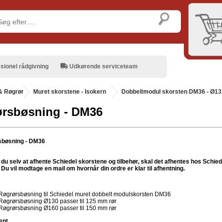
sionel rådgivning
Udkørende serviceteam
& Røgrør
.
Muret skorstene - Isokern
Dobbeltmodul skorsten DM36 - Ø13
rsbøsning - DM36
sbøsning - DM36
du selv at afhente Schiedel skorstene og tilbehør, skal det afhentes hos Schiede
Du vil modtage en mail om hvornår din ordre er klar til afhentning.
Røgrørsbøsning til Schiedel muret dobbelt modulskorsten DM36
Røgrørsbøsning Ø130 passer til 125 mm rør
Røgrørsbøsning Ø160 passer til 150 mm rør
ent