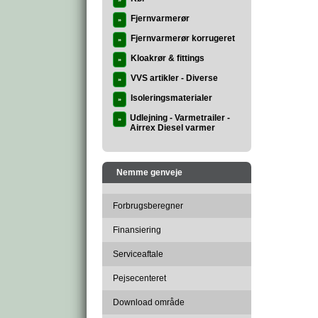
»
Fjernvarmerør
»
Fjernvarmerør korrugeret
»
Kloakrør & fittings
»
VVS artikler - Diverse
»
Isoleringsmaterialer
»
Udlejning - Varmetrailer -
»
Airrex Diesel varmer
Nemme genveje
Forbrugsberegner
Finansiering
Serviceaftale
Pejsecenteret
Download område