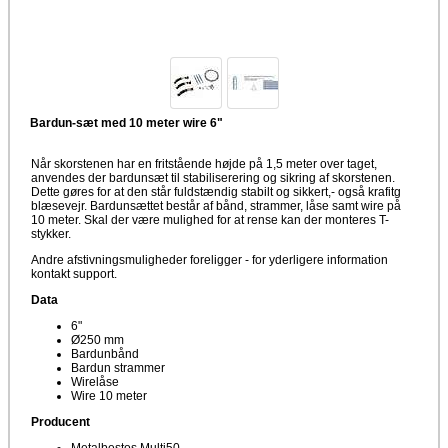
Bardun-sæt med 10 meter wire 6"
Når skorstenen har en fritstående højde på 1,5 meter over taget,
anvendes der bardunsæt til stabiliserering og sikring af skorstenen.
Dette gøres for at den står fuldstændig stabilt og sikkert,- også krafitg
blæsevejr. Bardunsættet består af bånd, strammer, låse samt wire på
10 meter. Skal der være mulighed for at rense kan der monteres T-
stykker.
Andre afstivningsmuligheder foreligger - for yderligere information
kontakt support.
Data
6"
Ø250 mm
Bardunbånd
Bardun strammer
Wirelåse
Wire 10 meter
Producent
Metalbestos Multi50