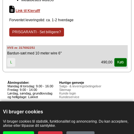
Link til Kierulff
Forventet leveringstid: ca. 1-2 hverdage
PRISGARANTI - Set billigere?
VVS nr. 317692251
Bardun-sæt med 10 meter wire 6"
490,00
L
Køb
Åbningstider:
Hurtige genveje
Mandag til torsdag: 9.00 - 16.00
Salgs- & leveringsbetingelser
Fredag: 9.00 - 14.00
Sitemap
Lørdag, søndag, grundlovsdag
Kunde login
og helligdage: Lukket
Kundeservice
Hedestoker ApS
Hunnerupvej 3, 6920 Videbæk
Vi bruger cookies
E-mail:
salg@hedestoker.dk
Cvr. nr: 34 60 73 70
PA:
Vi bruger cookies til statistik, funktionalitet og annoncering. Du kan acceptere,
afvise eller tilpasse dit samtykke.