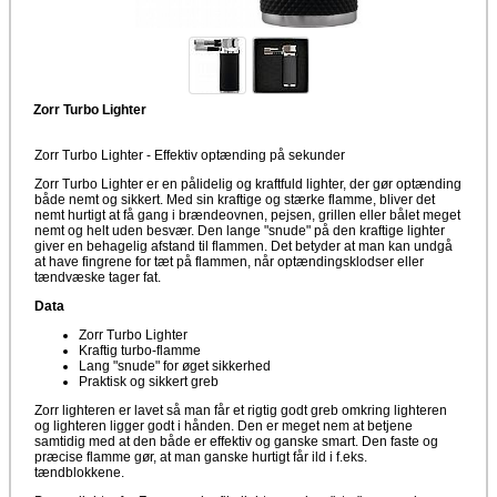
Zorr Turbo Lighter
Zorr Turbo Lighter - Effektiv optænding på sekunder
Zorr Turbo Lighter er en pålidelig og kraftfuld lighter, der gør optænding
både nemt og sikkert. Med sin kraftige og stærke flamme, bliver det
nemt hurtigt at få gang i brændeovnen, pejsen, grillen eller bålet meget
nemt og helt uden besvær. Den lange "snude" på den kraftige lighter
giver en behagelig afstand til flammen. Det betyder at man kan undgå
at have fingrene for tæt på flammen, når optændingsklodser eller
tændvæske tager fat.
Data
Zorr Turbo Lighter
Kraftig turbo-flamme
Lang "snude" for øget sikkerhed
Praktisk og sikkert greb
Zorr lighteren er lavet så man får et rigtig godt greb omkring lighteren
og lighteren ligger godt i hånden. Den er meget nem at betjene
samtidig med at den både er effektiv og ganske smart. Den faste og
præcise flamme gør, at man ganske hurtigt får ild i f.eks.
tændblokkene.