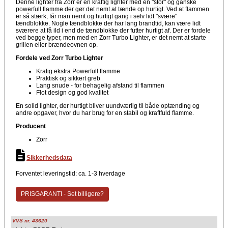
Denne lighter fra Zorr er en kraftig lighter med en "stor" og ganske
powerfull flamme der gør det nemt at tænde op hurtigt. Ved at flammen
er så stærk, får man nemt og hurtigt gang i selv lidt "svære"
tændblokke. Nogle tændblokke der har lang brandtid, kan være lidt
sværere at få ild i end de tændblokke der futter hurtigt af. Der er fordele
ved begge typer, men med en Zorr Turbo Lighter, er det nemt at starte
grillen eller brændeovnen op.
Fordele ved Zorr Turbo Lighter
Kratig ekstra Powerfull flamme
Praktisk og sikkert greb
Lang snude - for behagelig afstand til flammen
Flot design og god kvalitet
En solid lighter, der hurtigt bliver uundværlig til både optænding og
andre opgaver, hvor du har brug for en stabil og kraftfuld flamme.
Producent
Zorr
Sikkerhedsdata
Forventet leveringstid: ca. 1-3 hverdage
PRISGARANTI - Set billigere?
VVS nr. 43620