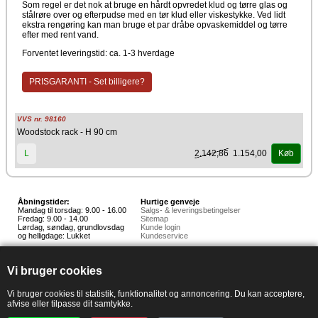
Som regel er det nok at bruge en hårdt opvredet klud og tørre glas og
stålrøre over og efterpudse med en tør klud eller viskestykke. Ved lidt
ekstra rengøring kan man bruge et par dråbe opvaskemiddel og tørre
efter med rent vand.
Forventet leveringstid: ca. 1-3 hverdage
PRISGARANTI - Set billigere?
VVS nr. 98160
Woodstock rack - H 90 cm
2.142,86
1.154,00
L
Køb
Åbningstider:
Hurtige genveje
Mandag til torsdag: 9.00 - 16.00
Salgs- & leveringsbetingelser
Fredag: 9.00 - 14.00
Sitemap
Lørdag, søndag, grundlovsdag
Kunde login
og helligdage: Lukket
Kundeservice
Hedestoker ApS
Hunnerupvej 3, 6920 Videbæk
Vi bruger cookies
E-mail:
salg@hedestoker.dk
Cvr. nr: 34 60 73 70
PA:
Vi bruger cookies til statistik, funktionalitet og annoncering. Du kan acceptere,
afvise eller tilpasse dit samtykke.