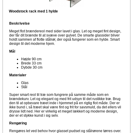
Woodstock rack med 1 hylde
Beskrivelse
Meget flot brændereol med sider lavet i glas. Let og meget fint design,
der får dit brænde til at svæve over gulvet. De smarte glassider bliver
holdt sammen af flotte stålrør, der også fungerer som en hylde. Smart
design til det moderne hjem.
Mål
Højde 90 cm
Brede 33 cm
Dybde 30 cm
Materialer
Glas
Stål
Super smart reol til træ som fungrere på samme måde som en
brændekurv. Let og elegant og med frit udsyn til det rustikke træ. Brug
den til at opbevare træet inde i hjemmet på en rigtig flot måde. Der er
ikke bund i, så træet skal være fint og frit for savsmuld, da det ellers vil
drysse lidt ned. Her er virkelig et meget lækkert og moderne design,
der er et stykke kunst i sig selv.
Rengøring
Rengøres let ved behov hvor glasset pudset og stålrørene tørres over.