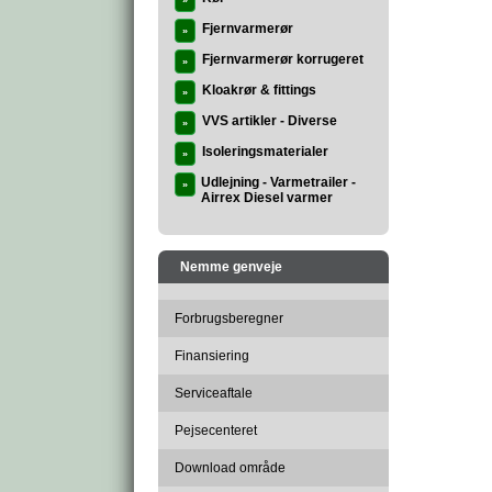
»
Fjernvarmerør
»
Fjernvarmerør korrugeret
»
Kloakrør & fittings
»
VVS artikler - Diverse
»
Isoleringsmaterialer
»
Udlejning - Varmetrailer -
»
Airrex Diesel varmer
Nemme genveje
Forbrugsberegner
Finansiering
Serviceaftale
Pejsecenteret
Download område