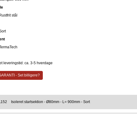
le
Rustfrit stål
Sort
ent
TermaTech
t leveringstid: ca. 3-5 hverdage
ARANTI - Set billigere?
1152
Isoleret startsektion - Ø80mm - L= 900mm - Sort