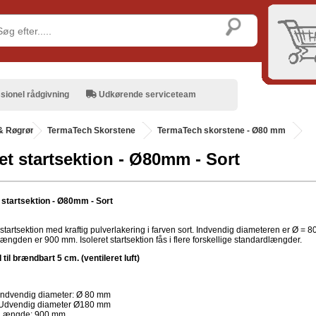
sionel rådgivning
Udkørende serviceteam
& Røgrør
.
TermaTech Skorstene
TermaTech skorstene - Ø80 mm
ret startsektion - Ø80mm - Sort
t startsektion - Ø80mm - Sort
 startsektion med kraftig pulverlakering i farven sort. Indvendig diameteren er Ø = 8
ængden er 900 mm. Isoleret startsektion fås i flere forskellige standardlængder.
til brændbart 5 cm. (ventileret luft)
Indvendig diameter: Ø 80 mm
Udvendig diameter Ø180 mm
Længde: 900 mm