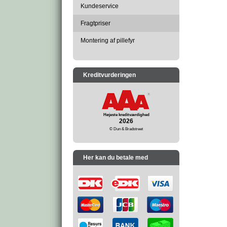
Kundeservice
Fragtpriser
Montering af pillefyr
Kreditvurderingen
Højeste kreditværdighed
2026
© Dun & Bradstreet
Her kan du betale med