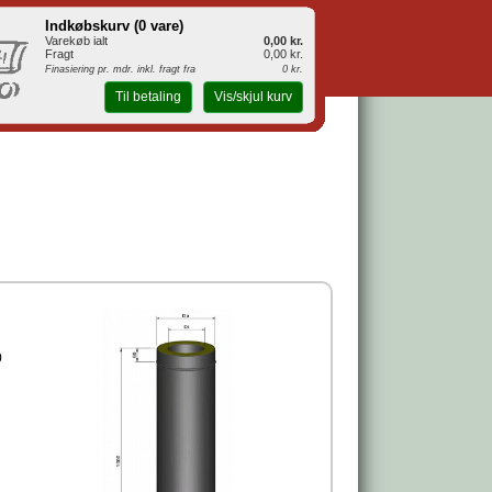
Indkøbskurv (
0 vare
)
Varekøb ialt
0,00 kr.
Fragt
0,00 kr.
Finasiering pr. mdr. inkl. fragt fra
0 kr.
Til betaling
Vis/skjul kurv
0