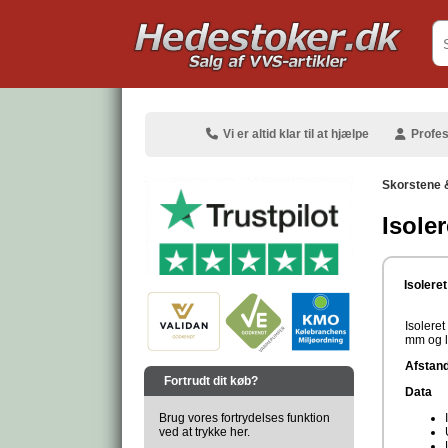
.
Vi er altid klar til at hjælpe
Profes
Skorstene 
Isole
.
Isolere
Isoleret
mm og l
.
Afstand 
Fortrudt dit køb?
Data
Brug vores fortrydelses funktion
ved at trykke her.