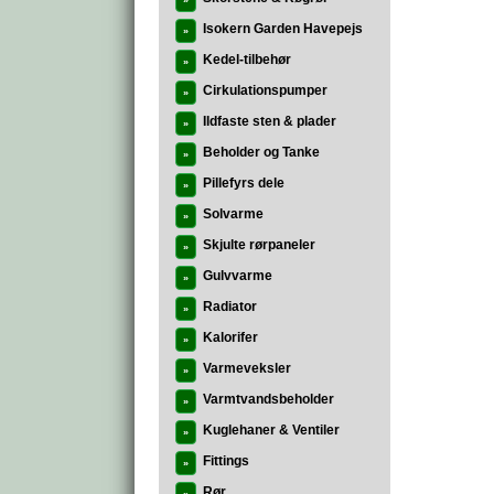
»
Isokern Garden Havepejs
»
Kedel-tilbehør
»
Cirkulationspumper
»
Ildfaste sten & plader
»
Beholder og Tanke
»
Pillefyrs dele
»
Solvarme
»
Skjulte rørpaneler
»
Gulvvarme
»
Radiator
»
Kalorifer
»
Varmeveksler
»
Varmtvandsbeholder
»
Kuglehaner & Ventiler
»
Fittings
»
Rør