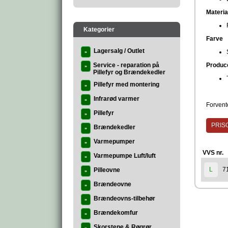
Materia
Kategorier
Farve
Lagersalg / Outlet
»
Service - reparation på
Produc
»
Pillefyr og Brændekedler
Pillefyr med montering
»
Infrarød varmer
»
Forvente
Pillefyr
»
PRISG
Brændekedler
»
Varmepumper
»
VVS nr.
Varmepumpe Luft/luft
»
7
L
Pilleovne
»
Brændeovne
»
Brændeovns-tilbehør
»
Brændekomfur
»
Skorstene & Røgrør