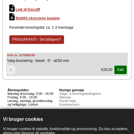
Link til Kierulff
Multi50 skorstens katalog
Forventet leveringstid: ca. 1-3 hverdage
PRISGARANTI - Set billigere?
VVS nr. 317688250
Væg-forankring - blank - 6" - ø250 mm
628,00
L
Køb
Åbningstider:
Hurtige genveje
Mandag til torsdag: 9.00 - 16.00
Salgs- & leveringsbetingelser
Fredag: 9.00 - 14.00
Sitemap
Lørdag, søndag, grundlovsdag
Kunde login
og helligdage: Lukket
Kundeservice
Hedestoker ApS
Hunnerupvej 3, 6920 Videbæk
Vi bruger cookies
E-mail:
salg@hedestoker.dk
Cvr. nr: 34 60 73 70
PA:
Vi bruger cookies til statistik, funktionalitet og annoncering. Du kan acceptere,
afvise eller tilpasse dit samtykke.