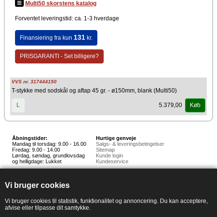
Multi50 skorstens katalog
Forventet leveringstid: ca. 1-3 hverdage
131
Finansiering fra kun
kr.
PRISGARANTI - Set billigere?
VVS nr. 317444150
T-stykke med sodskål og aftap 45 gr. - ø150mm, blank (Multi50)
5.379,00
L
Køb
Åbningstider:
Hurtige genveje
Mandag til torsdag: 9.00 - 16.00
Salgs- & leveringsbetingelser
Fredag: 9.00 - 14.00
Sitemap
Lørdag, søndag, grundlovsdag
Kunde login
og helligdage: Lukket
Kundeservice
Hedestoker ApS
Hunnerupvej 3, 6920 Videbæk
Vi bruger cookies
E-mail:
salg@hedestoker.dk
Cvr. nr: 34 60 73 70
PA:
Vi bruger cookies til statistik, funktionalitet og annoncering. Du kan acceptere,
afvise eller tilpasse dit samtykke.