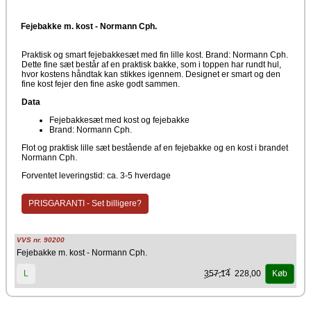
Fejebakke m. kost - Normann Cph.
Praktisk og smart fejebakkesæt med fin lille kost. Brand: Normann Cph.
Dette fine sæt består af en praktisk bakke, som i toppen har rundt hul,
hvor kostens håndtak kan stikkes igennem. Designet er smart og den
fine kost fejer den fine aske godt sammen.
Data
Fejebakkesæt med kost og fejebakke
Brand: Normann Cph.
Flot og praktisk lille sæt bestående af en fejebakke og en kost i brandet
Normann Cph.
Forventet leveringstid: ca. 3-5 hverdage
PRISGARANTI - Set billigere?
VVS nr. 90200
Fejebakke m. kost - Normann Cph.
357,14
228,00
L
Køb