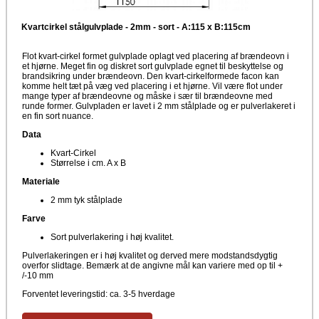
Kvartcirkel stålgulvplade - 2mm - sort - A:115 x B:115cm
Flot kvart-cirkel formet gulvplade oplagt ved placering af brændeovn i
et hjørne. Meget fin og diskret sort gulvplade egnet til beskyttelse og
brandsikring under brændeovn. Den kvart-cirkelformede facon kan
komme helt tæt på væg ved placering i et hjørne. Vil være flot under
mange typer af brændeovne og måske i sær til brændeovne med
runde former. Gulvpladen er lavet i 2 mm stålplade og er pulverlakeret i
en fin sort nuance.
Data
Kvart-Cirkel
Størrelse i cm. A x B
Materiale
2 mm tyk stålplade
Farve
Sort pulverlakering i høj kvalitet.
Pulverlakeringen er i høj kvalitet og derved mere modstandsdygtig
overfor slidtage. Bemærk at de angivne mål kan variere med op til +
/-10 mm
Forventet leveringstid: ca. 3-5 hverdage