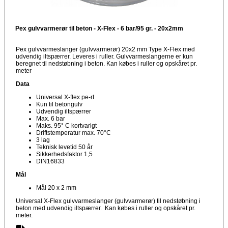
Pex gulvvarmerør til beton - X-Flex - 6 bar/95 gr. - 20x2mm
Pex gulvvarmeslanger (gulvvarmerør) 20x2 mm Type X-Flex med
udvendig iltspærrer. Leveres i ruller. Gulvvarmeslangerne er kun
beregnet til nedstøbning i beton. Kan købes i ruller og opskåret pr.
meter
Data
Universal X-flex pe-rt
Kun til betongulv
Udvendig iltspærrer
Max. 6 bar
Maks. 95° C kortvarigt
Driftstemperatur max. 70°C
3 lag
Teknisk levetid 50 år
Sikkerhedsfaktor 1,5
DIN16833
Mål
Mål 20 x 2 mm
Universal X-Flex gulvvarmeslanger (gulvvarmerør) til nedstøbning i
beton med udvendig iltspærrer. Kan købes i ruller og opskåret pr.
meter.