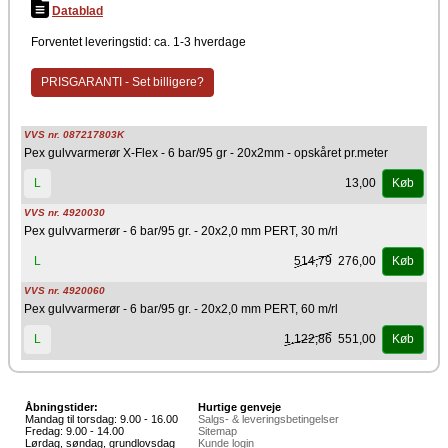
Datablad
Forventet leveringstid: ca. 1-3 hverdage
PRISGARANTI - Set billigere?
VVS nr. 087217803K
Pex gulvvarmerør X-Flex - 6 bar/95 gr - 20x2mm - opskåret pr.meter
13,00
L
Køb
VVS nr. 4920030
Pex gulvvarmerør - 6 bar/95 gr. - 20x2,0 mm PERT, 30 m/rl
514,79
276,00
L
Køb
VVS nr. 4920060
Pex gulvvarmerør - 6 bar/95 gr. - 20x2,0 mm PERT, 60 m/rl
1.122,86
551,00
L
Køb
Åbningstider:
Hurtige genveje
Mandag til torsdag: 9.00 - 16.00
Salgs- & leveringsbetingelser
Fredag: 9.00 - 14.00
Sitemap
Lørdag, søndag, grundlovsdag
Kunde login