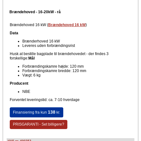
Brændehoved - 16-20kW - rå
Brændehoved 16 kW (
Brændehoved 16 kW
)
Data
Brænderhoved 16 kW
Leveres uden forbrændingsrist
Husk at bestille bagplade til brændehovedet - der findes 3
forskellige:
Mål
Forbrændingskamre højde: 120 mm
Forbrændingskamre bredde: 120 mm
Vægt: 6 kg
Producent
NBE
Forventet leveringstid: ca. 7-10 hverdage
138
Finansiering fra kun
kr.
PRISGARANTI - Set billigere?
VVS nr. 400252