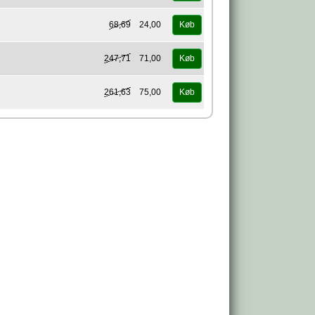
68,69
24,00
Køb
247,71
71,00
Køb
261,63
75,00
Køb