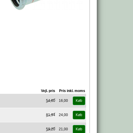
Vejl. pris
Pris inkl. moms
54,60
16,00
Køb
81,94
24,00
Køb
59,20
21,00
Køb