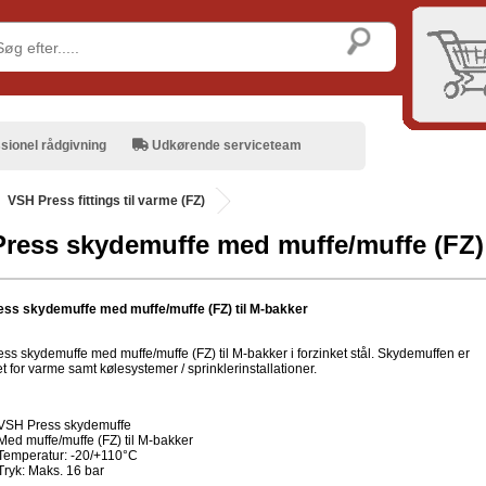
sionel rådgivning
Udkørende serviceteam
VSH Press fittings til varme (FZ)
ress skydemuffe med muffe/muffe (FZ) 
ss skydemuffe med muffe/muffe (FZ) til M-bakker
ss skydemuffe med muffe/muffe (FZ) til M-bakker i forzinket stål. Skydemuffen er
 for varme samt kølesystemer / sprinklerinstallationer.
VSH Press skydemuffe
Med muffe/muffe (FZ) til M-bakker
Temperatur: -20/+110°C
Tryk: Maks. 16 bar