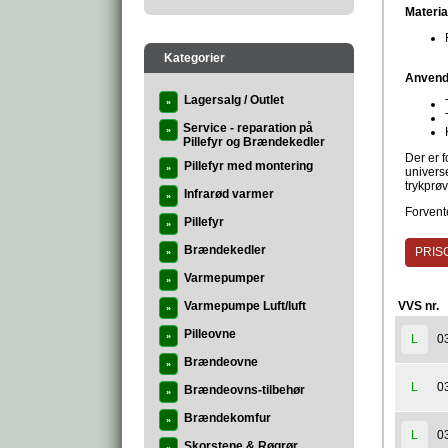
Materia
Kategorier
Anvend
Lagersalg / Outlet
»
Service - reparation på
»
Pillefyr og Brændekedler
Der er 
Pillefyr med montering
»
univers
trykprø
Infrarød varmer
»
Forvente
Pillefyr
»
Brændekedler
PRISG
»
Varmepumper
»
Varmepumpe Luft/luft
VVS nr.
»
Pilleovne
»
0
L
Brændeovne
»
0
L
Brændeovns-tilbehør
»
Brændekomfur
»
0
L
Skorstene & Røgrør