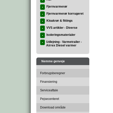
»
Fjernvarmerør
»
Fjernvarmerør korrugeret
»
Kloakrør & fittings
»
VVS artikler - Diverse
»
Isoleringsmaterialer
»
Udlejning - Varmetrailer -
»
Airrex Diesel varmer
Nemme genveje
Forbrugsberegner
Finansiering
Serviceaftale
Pejsecenteret
Download område