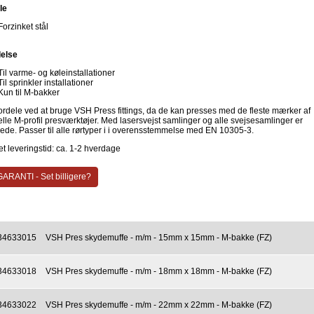
le
Forzinket stål
else
Til varme- og køleinstallationer
Til sprinkler installationer
Kun til M-bakker
fordele ved at bruge VSH Press fittings, da de kan presses med de fleste mærker af
elle M-profil presværktøjer. Med lasersvejst samlinger og alle svejsesamlinger er
vede. Passer til alle rørtyper i i overensstemmelse med EN 10305-3.
t leveringstid: ca. 1-2 hverdage
ARANTI - Set billigere?
34633015
VSH Pres skydemuffe - m/m - 15mm x 15mm - M-bakke (FZ)
34633018
VSH Pres skydemuffe - m/m - 18mm x 18mm - M-bakke (FZ)
34633022
VSH Pres skydemuffe - m/m - 22mm x 22mm - M-bakke (FZ)