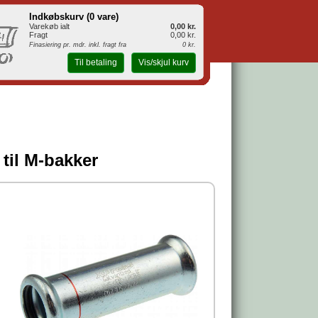
Indkøbskurv (
0 vare
)
Varekøb ialt
0,00 kr.
Fragt
0,00 kr.
Finasiering pr. mdr. inkl. fragt fra
0 kr.
Til betaling
Vis/skjul kurv
til M-bakker