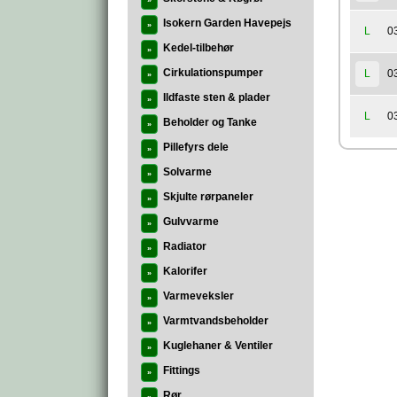
»
Isokern Garden Havepejs
»
0
L
Kedel-tilbehør
»
Cirkulationspumper
0
L
»
Ildfaste sten & plader
»
0
L
Beholder og Tanke
»
Pillefyrs dele
»
Solvarme
»
Skjulte rørpaneler
»
Gulvvarme
»
Radiator
»
Kalorifer
»
Varmeveksler
»
Varmtvandsbeholder
»
Kuglehaner & Ventiler
»
Fittings
»
Rør