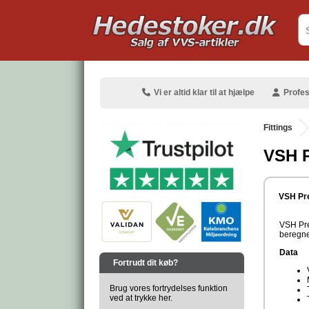
.
Vi er altid klar til at hjælpe
Profes
Fittings
VSH P
.
VSH Pre
VSH Pre
beregnet
.
Data
Fortrudt dit køb?
Brug vores fortrydelses funktion
ved at trykke her.