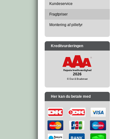
Kundeservice
Fragtpriser
Montering af pillefyr
Kreditvurderingen
Højeste kreditværdighed
2026
© Dun & Bradstreet
Her kan du betale med