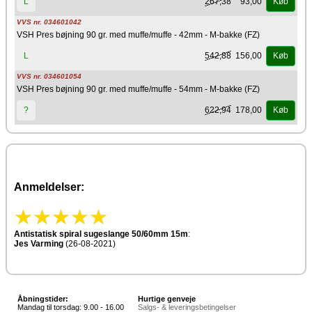
267,38
93,00
L
Køb
VVS nr. 034601042
VSH Pres bøjning 90 gr. med muffe/muffe - 42mm - M-bakke (FZ)
542,88
156,00
L
Køb
VVS nr. 034601054
VSH Pres bøjning 90 gr. med muffe/muffe - 54mm - M-bakke (FZ)
622,94
178,00
?
Køb
Anmeldelser:
Antistatisk spiral sugeslange 50/60mm 15m
:
Jes Varming
(26-08-2021)
Åbningstider:
Hurtige genveje
Mandag til torsdag: 9.00 - 16.00
Salgs- & leveringsbetingelser