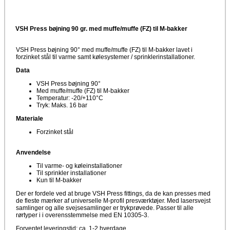
VSH Press bøjning 90 gr. med muffe/muffe (FZ) til M-bakker
VSH Press bøjning 90° med muffe/muffe (FZ) til M-bakker lavet i
forzinket stål til varme samt kølesystemer / sprinklerinstallationer.
Data
VSH Press bøjning 90°
Med muffe/muffe (FZ) til M-bakker
Temperatur: -20/+110°C
Tryk: Maks. 16 bar
Materiale
Forzinket stål
Anvendelse
Til varme- og køleinstallationer
Til sprinkler installationer
Kun til M-bakker
Der er fordele ved at bruge VSH Press fittings, da de kan presses med
de fleste mærker af universelle M-profil presværktøjer. Med lasersvejst
samlinger og alle svejsesamlinger er trykprøvede. Passer til alle
rørtyper i i overensstemmelse med EN 10305-3.
Forventet leveringstid: ca. 1-2 hverdage