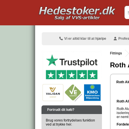
.
Vi er altid klar til at hjælpe
Profes
Fittings
Roth 
.
Roth Alu
Roth Al
.
Roth Alu
Fortrudt dit køb?
isolerin
er nemt
Brug vores fortrydelses funktion
ved at trykke her.
Fordele