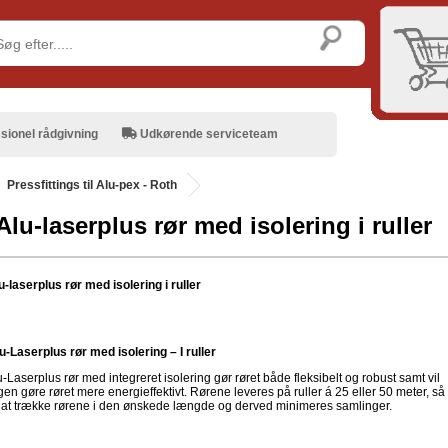
sionel rådgivning
Udkørende serviceteam
Pressfittings til Alu-pex - Roth
Alu-laserplus rør med isolering i ruller
-laserplus rør med isolering i ruller
u-Laserplus rør med isolering – I ruller
-Laserplus rør med integreret isolering gør røret både fleksibelt og robust samt vil
gen gøre røret mere energieffektivt. Rørene leveres på ruller á 25 eller 50 meter, så
 at trække rørene i den ønskede længde og derved minimeres samlinger.