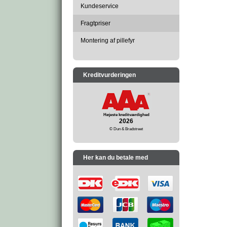
Kundeservice
Fragtpriser
Montering af pillefyr
Kreditvurderingen
Højeste kreditværdighed
2026
© Dun & Bradstreet
Her kan du betale med