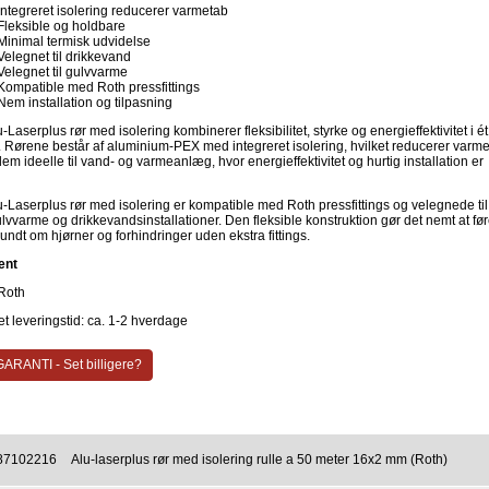
Integreret isolering reducerer varmetab
Fleksible og holdbare
Minimal termisk udvidelse
Velegnet til drikkevand
Velegnet til gulvvarme
Kompatible med Roth pressfittings
Nem installation og tilpasning
-Laserplus rør med isolering kombinerer fleksibilitet, styrke og energieffektivitet i ét
. Rørene består af aluminium-PEX med integreret isolering, hvilket reducerer varm
em ideelle til vand- og varmeanlæg, hvor energieffektivitet og hurtig installation er
u-Laserplus rør med isolering er kompatible med Roth pressfittings og velegnede til
lvvarme og drikkevandsinstallationer. Den fleksible konstruktion gør det nemt at fø
undt om hjørner og forhindringer uden ekstra fittings.
ent
Roth
t leveringstid: ca. 1-2 hverdage
ARANTI - Set billigere?
87102216
Alu-laserplus rør med isolering rulle a 50 meter 16x2 mm (Roth)