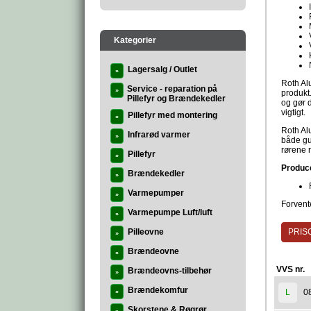
Kategorier
Lagersalg / Outlet
»
Roth Alu
Service - reparation på
»
produkt
Pillefyr og Brændekedler
og gør d
vigtigt.
Pillefyr med montering
»
Roth Al
Infrarød varmer
»
både gu
rørene r
Pillefyr
»
Produc
Brændekedler
»
Varmepumper
»
Forvente
Varmepumpe Luft/luft
»
Pilleovne
PRISG
»
Brændeovne
»
VVS nr.
Brændeovns-tilbehør
»
Brændekomfur
0
L
»
Skorstene & Røgrør