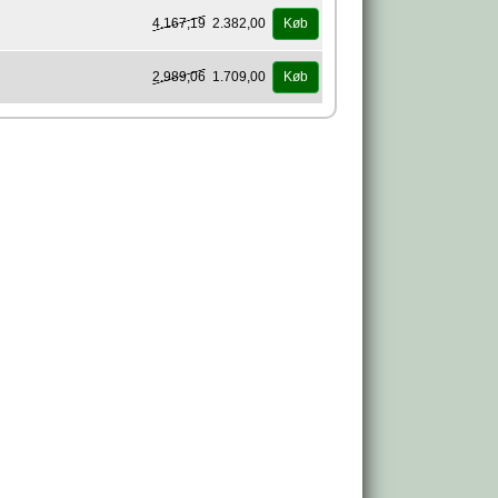
4.167,19
2.382,00
Køb
2.989,06
1.709,00
Køb