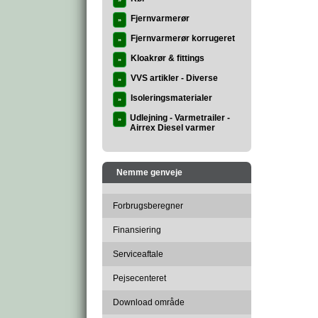
»
Fjernvarmerør
»
Fjernvarmerør korrugeret
»
Kloakrør & fittings
»
VVS artikler - Diverse
»
Isoleringsmaterialer
»
Udlejning - Varmetrailer -
»
Airrex Diesel varmer
Nemme genveje
Forbrugsberegner
Finansiering
Serviceaftale
Pejsecenteret
Download område