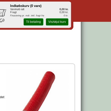
Indkøbskurv (
0 vare
)
Varekøb ialt
0,00 kr.
Fragt
0,00 kr.
Finasiering pr. mdr. inkl. fragt fra
0 kr.
Til betaling
Vis/skjul kurv
 det