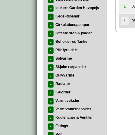
»
0
L
Isokern Garden Havepejs
»
Kedel-tilbehør
»
0
L
Cirkulationspumper
»
Ildfaste sten & plader
»
Beholder og Tanke
»
Pillefyrs dele
»
Solvarme
»
Skjulte rørpaneler
»
Gulvvarme
»
Radiator
»
Kalorifer
»
Varmeveksler
»
Varmtvandsbeholder
»
Kuglehaner & Ventiler
»
Fittings
»
Rør