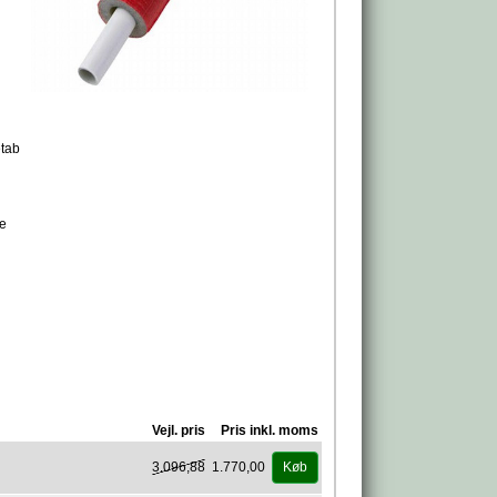
etab
re
Vejl. pris
Pris inkl. moms
3.096,88
1.770,00
Køb