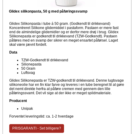
Glidex silikonpasta, 50 g med påføringssvamp
Glidex Silikonpasta i tube á 50 gram. (Godkendt til drikkevand)
Koncentreret Silikone glidemiddel i pastaform. Pastaen er mere fast
end de almindelige glidemidler og er derfor mere drøj i brug. Glidex
Silikonepasta er godkendt til drikkevand (TZW-Godkendt). Pastaen
påføres med en svamp der sikrer en meget ensartet påførsel. Laget
skal være jævnt fordelt.
Data
TZW-Godkendt til drikkevand
Silionepasta
50 Gram
Luftsvag
Glidex Silikonepasta er TZW-godkendt til drikkevand. Denne lugtsvage
silikoneolie har en fin klar farve og leveres i en tube beregnet til at gøre
det nemt direkte herfra at påføre cremen med gennem den lille
påføringssvamt. Det vil sige at der ikke er meget spildmateriale.
Producent
Unipak
Forventet leveringstid: ca. 1-2 hverdage
PRISGARANTI - Set billigere?