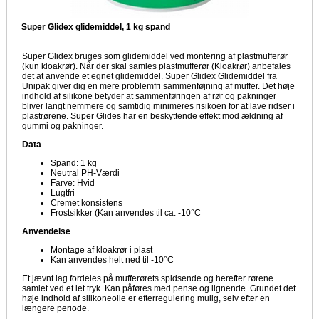
Super Glidex glidemiddel, 1 kg spand
Super Glidex bruges som glidemiddel ved montering af plastmufferør
(kun kloakrør). Når der skal samles plastmufferør (Kloakrør) anbefales
det at anvende et egnet glidemiddel. Super Glidex Glidemiddel fra
Unipak giver dig en mere problemfri sammenføjning af muffer. Det høje
indhold af silikone betyder at sammenføringen af rør og pakninger
bliver langt nemmere og samtidig minimeres risikoen for at lave ridser i
plastrørene. Super Glides har en beskyttende effekt mod ældning af
gummi og pakninger.
Data
Spand: 1 kg
Neutral PH-Værdi
Farve: Hvid
Lugtfri
Cremet konsistens
Frostsikker (Kan anvendes til ca. -10°C
Anvendelse
Montage af kloakrør i plast
Kan anvendes helt ned til -10°C
Et jævnt lag fordeles på mufferørets spidsende og herefter rørene
samlet ved et let tryk. Kan påføres med pense og lignende. Grundet det
høje indhold af silikoneolie er efterregulering mulig, selv efter en
længere periode.