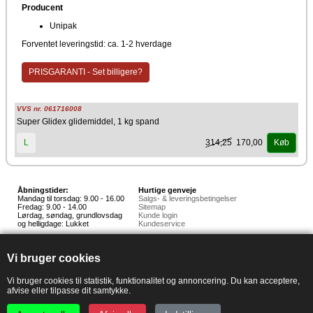
Producent
Unipak
Forventet leveringstid: ca. 1-2 hverdage
PRISGARANTI - Set billigere?
VVS nr. 061716008
Super Glidex glidemiddel, 1 kg spand
314,25
170,00
L
Køb
Åbningstider:
Hurtige genveje
Mandag til torsdag: 9.00 - 16.00
Salgs- & leveringsbetingelser
Fredag: 9.00 - 14.00
Sitemap
Lørdag, søndag, grundlovsdag
Kunde login
og helligdage: Lukket
Kundeservice
Hedestoker ApS
Hunnerupvej 3, 6920 Videbæk
Vi bruger cookies
E-mail:
salg@hedestoker.dk
Cvr. nr: 34 60 73 70
PA:
Vi bruger cookies til statistik, funktionalitet og annoncering. Du kan acceptere,
afvise eller tilpasse dit samtykke.