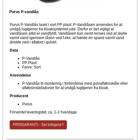
Purus P-vandlås
Purus P-Vandlås lavet i sort PP plast. P-Vandlåsen anvendes for at
undgå lugtgener fra kloaksystemet ude. Derfor er det vigtigt at
vandlåsen altid er vandfyldt. Vandlåsen kan nemt renses ved at skylle
varmt vand igennem låsen ved f.eks. at hælde en spand varmt vand
direkte ned i afløbet i gulvet.
Data
P-Vandlås
PP Plast
Farve: Sort
Anvendelse
P-Vandlås til montering i forbindelse med gulvafløbsskåle eller
afløbsinstallationer for at undgå lugtgener fra kloak.
Producent
Purus
Forventet leveringstid: ca. 1-2 hverdage
PRISGARANTI - Set billigere?