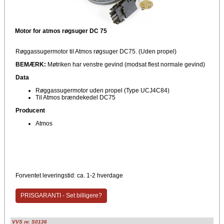
Motor for atmos røgsuger DC 75
Røggassugermotor til Atmos røgsuger DC75. (Uden propel)
BEMÆRK:
Møtriken har venstre gevind (modsat flest normale gevind)
Data
Røggassugermotor uden propel (Type UCJ4C84)
Til Atmos brændekedel DC75
Producent
Atmos
Forventet leveringstid: ca. 1-2 hverdage
PRISGARANTI - Set billigere?
VVS nr. S0136