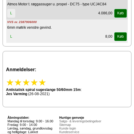
Atmos Motor t. røggassuger u. propel - DC75 - type UCJ4C84
4.086,00
L
Køb
VVS nr. 2387906000
6mm møtrik venstre gevind.
8,00
L
Køb
Anmeldelser:
Antistatisk spiral sugeslange 50/60mm 15m
:
Jes Varming
(26-08-2021)
Åbningstider:
Hurtige genveje
Mandag til torsdag: 9.00 - 16.00
Salgs- & leveringsbetingelser
Fredag: 9.00 - 14.00
Sitemap
Lørdag, søndag, grundlovsdag
Kunde login
og helligdage: Lukket
Kundeservice