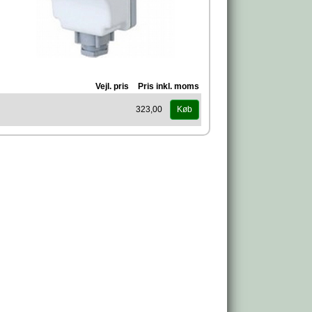
Vejl. pris
Pris inkl. moms
323,00
Køb