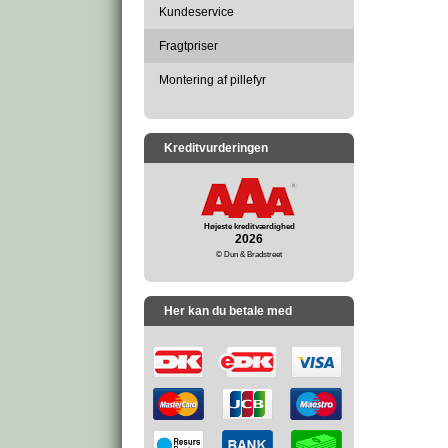
Kundeservice
Fragtpriser
Montering af pillefyr
Kreditvurderingen
Højeste kreditværdighed
2026
© Dun & Bradstreet
Her kan du betale med