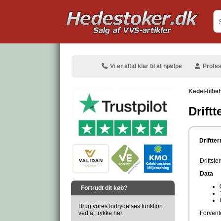
.
Vi er altid klar til at hjælpe
Profes
Kedel-tilbe
Driftt
.
Driftter
Driftst
Data
.
Fortrudt dit køb?
Brug vores fortrydelses funktion
ved at trykke her.
Forvente