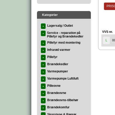
PRISG
Kategorier
Lagersalg / Outlet
»
VVS nr.
Service - reparation på
»
Pillefyr og Brændekedler
0
L
Pillefyr med montering
»
Infrarød varmer
»
Pillefyr
»
Brændekedler
»
Varmepumper
»
Varmepumpe Luft/luft
»
Pilleovne
»
Brændeovne
»
Brændeovns-tilbehør
»
Brændekomfur
»
Skorstene & Røgrør