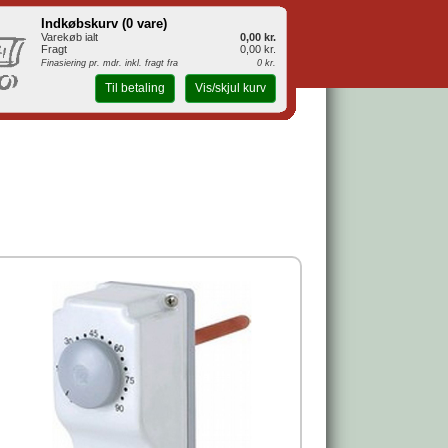
Indkøbskurv (
0 vare
)
Varekøb ialt
0,00 kr.
Fragt
0,00 kr.
Finasiering pr. mdr. inkl. fragt fra
0 kr.
Til betaling
Vis/skjul kurv