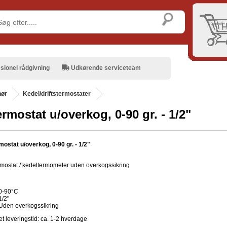
sionel rådgivning
Udkørende serviceteam
hør
Kedel/driftstermostater
ermostat u/overkog, 0-90 gr. - 1/2"
mostat u/overkog, 0-90 gr. - 1/2"
ermostat / kedeltermometer uden overkogssikring
0-90°C
1/2"
Uden overkogssikring
t leveringstid: ca. 1-2 hverdage