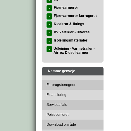
»
Fjernvarmerør
»
Fjernvarmerør korrugeret
»
Kloakrør & fittings
»
VVS artikler - Diverse
»
Isoleringsmaterialer
»
Udlejning - Varmetrailer -
»
Airrex Diesel varmer
Nemme genveje
Forbrugsberegner
Finansiering
Serviceaftale
Pejsecenteret
Download område