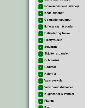
»
Isokern Garden Havepejs
»
Kedel-tilbehør
»
Cirkulationspumper
»
Ildfaste sten & plader
»
Beholder og Tanke
»
Pillefyrs dele
»
Solvarme
»
Skjulte rørpaneler
»
Gulvvarme
»
Radiator
»
Kalorifer
»
Varmeveksler
»
Varmtvandsbeholder
»
Kuglehaner & Ventiler
»
Fittings
»
Rør