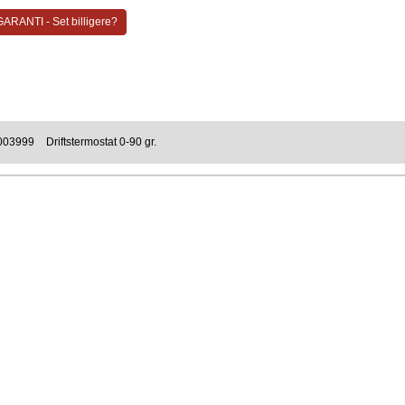
ARANTI - Set billigere?
003999
Driftstermostat 0-90 gr.