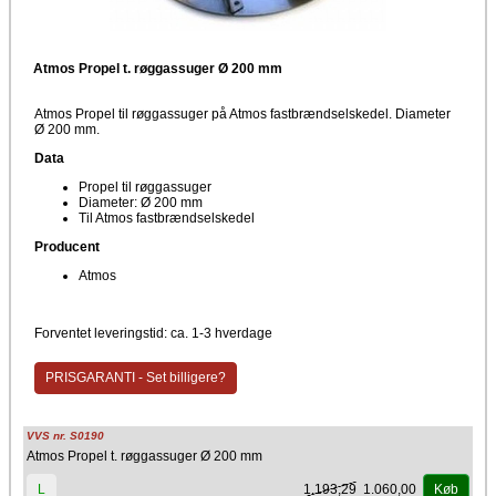
Atmos Propel t. røggassuger Ø 200 mm
Atmos Propel til røggassuger på Atmos fastbrændselskedel. Diameter
Ø 200 mm.
Data
Propel til røggassuger
Diameter: Ø 200 mm
Til Atmos fastbrændselskedel
Producent
Atmos
Forventet leveringstid: ca. 1-3 hverdage
PRISGARANTI - Set billigere?
VVS nr. S0190
Atmos Propel t. røggassuger Ø 200 mm
1.193,29
1.060,00
L
Køb