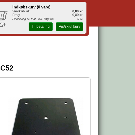
Indkøbskurv (
0 vare
)
Varekøb ialt
0,00 kr.
Fragt
0,00 kr.
Finasiering pr. mdr. inkl. fragt fra
0 kr.
Til betaling
Vis/skjul kurv
4C52