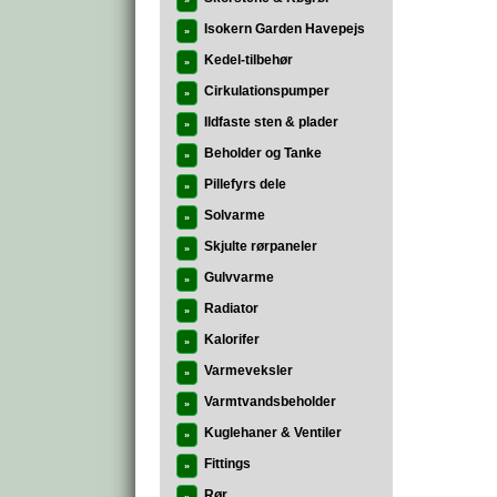
»
Isokern Garden Havepejs
»
Kedel-tilbehør
»
Cirkulationspumper
»
Ildfaste sten & plader
»
Beholder og Tanke
»
Pillefyrs dele
»
Solvarme
»
Skjulte rørpaneler
»
Gulvvarme
»
Radiator
»
Kalorifer
»
Varmeveksler
»
Varmtvandsbeholder
»
Kuglehaner & Ventiler
»
Fittings
»
Rør