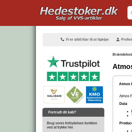
.
Vi er altid klar til at hjælpe
Profes
Brændeked
Atmos
.
Atmos 
Atmos F
Data
.
Fortrudt dit køb?
Brug vores fortrydelses funktion
Produc
ved at trykke her.