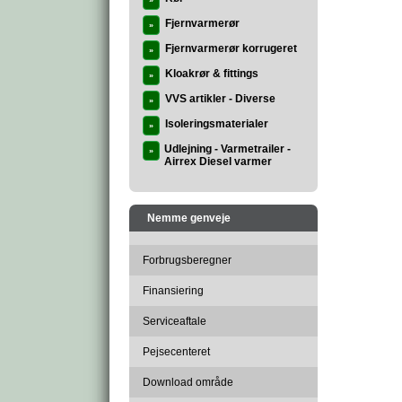
»
Fjernvarmerør
»
Fjernvarmerør korrugeret
»
Kloakrør & fittings
»
VVS artikler - Diverse
»
Isoleringsmaterialer
»
Udlejning - Varmetrailer -
»
Airrex Diesel varmer
Nemme genveje
Forbrugsberegner
Finansiering
Serviceaftale
Pejsecenteret
Download område