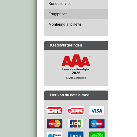
Kundeservice
Fragtpriser
Montering af pillefyr
Kreditvurderingen
Højeste kreditværdighed
2026
© Dun & Bradstreet
Her kan du betale med