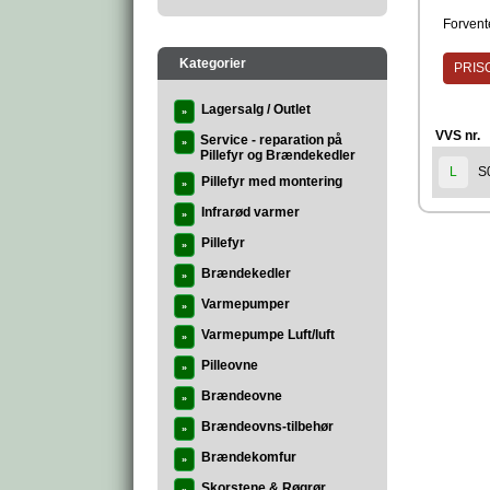
Forvente
Kategorier
PRISG
Lagersalg / Outlet
»
VVS nr.
Service - reparation på
»
Pillefyr og Brændekedler
S
L
Pillefyr med montering
»
Infrarød varmer
»
Pillefyr
»
Brændekedler
»
Varmepumper
»
Varmepumpe Luft/luft
»
Pilleovne
»
Brændeovne
»
Brændeovns-tilbehør
»
Brændekomfur
»
Skorstene & Røgrør