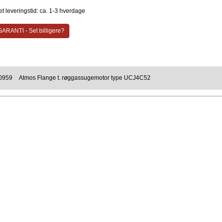
t leveringstid: ca. 1-3 hverdage
ARANTI - Set billigere?
0959
Atmos Flange t. røggassugemotor type UCJ4C52