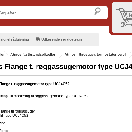
sionel rådgivning
Udkørende serviceteam
ler
.
Atmos fastbrændselkedler
Atmos - Røgsuger, termostater og el
 Flange t. røggassugemotor type UCJ
Flange t. røggassugemotor type UCJ4C52
lange til montering af røggassugemotor Type UCJ4C52.
Flange til røggassuger
Til Type UCJ4C52
ent
Atmos