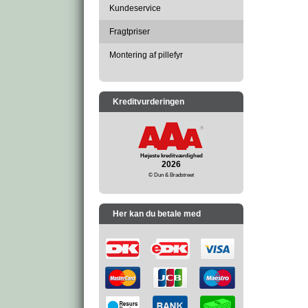
Kundeservice
Fragtpriser
Montering af pillefyr
Kreditvurderingen
Højeste kreditværdighed
2026
© Dun & Bradstreet
Her kan du betale med