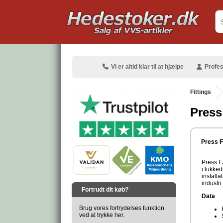
.
Vi er altid klar til at hjælpe
Profes
Fittings
Press
.
Press F
Press FZ
i lukke
install
.
industr
Fortrudt dit køb?
Data
Brug vores fortrydelses funktion
ved at trykke her.