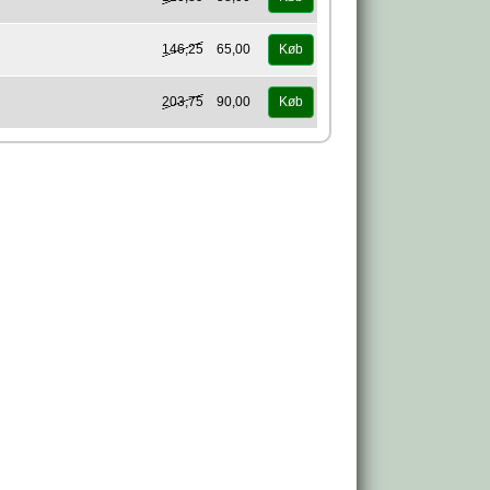
146,25
65,00
Køb
203,75
90,00
Køb