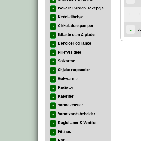
»
Isokern Garden Havepejs
»
0
L
Kedel-tilbehør
»
Cirkulationspumper
»
0
L
Ildfaste sten & plader
»
Beholder og Tanke
»
Pillefyrs dele
»
Solvarme
»
Skjulte rørpaneler
»
Gulvvarme
»
Radiator
»
Kalorifer
»
Varmeveksler
»
Varmtvandsbeholder
»
Kuglehaner & Ventiler
»
Fittings
»
Rør