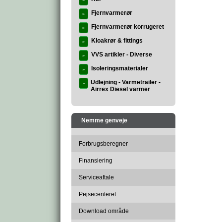
»
Fjernvarmerør
»
Fjernvarmerør korrugeret
»
Kloakrør & fittings
»
VVS artikler - Diverse
»
Isoleringsmaterialer
»
Udlejning - Varmetrailer -
»
Airrex Diesel varmer
Nemme genveje
Forbrugsberegner
Finansiering
Serviceaftale
Pejsecenteret
Download område