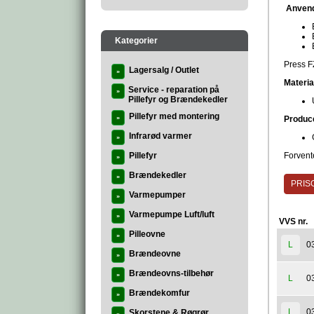
Anven
Kategorier
Press FZ
Lagersalg / Outlet
»
Materia
Service - reparation på
»
Pillefyr og Brændekedler
Pillefyr med montering
»
Produc
Infrarød varmer
»
Pillefyr
Forvente
»
Brændekedler
»
PRISG
Varmepumper
»
Varmepumpe Luft/luft
»
VVS nr.
Pilleovne
»
0
L
Brændeovne
»
Brændeovns-tilbehør
»
0
L
Brændekomfur
»
0
L
Skorstene & Røgrør