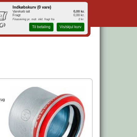
Indkøbskurv (
0 vare
)
Varekøb ialt
0,00 kr.
Fragt
0,00 kr.
Finasiering pr. mdr. inkl. fragt fra
0 kr.
Til betaling
Vis/skjul kurv
brug