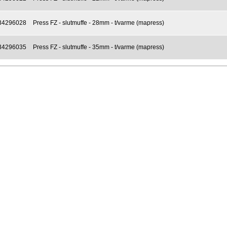
34296028
Press FZ - slutmuffe - 28mm - t/varme (mapress)
34296035
Press FZ - slutmuffe - 35mm - t/varme (mapress)