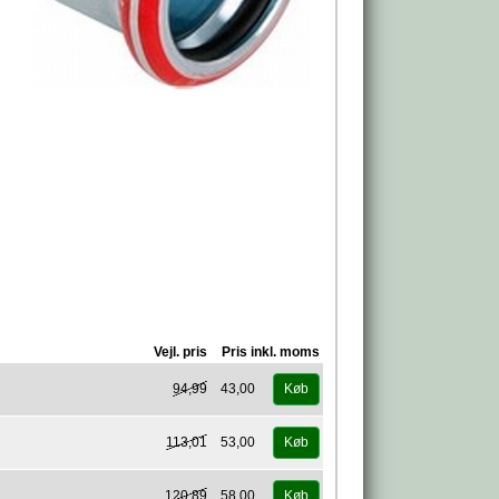
Vejl. pris
Pris inkl. moms
94,99
43,00
Køb
113,01
53,00
Køb
120,89
58,00
Køb