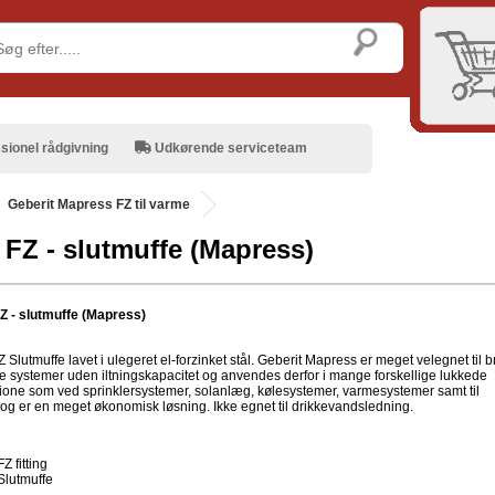
sionel rådgivning
Udkørende serviceteam
Geberit Mapress FZ til varme
 FZ - slutmuffe (Mapress)
Z - slutmuffe (Mapress)
 Slutmuffe lavet i ulegeret el-forzinket stål. Geberit Mapress er meget velegnet til 
de systemer uden iltningskapacitet og anvendes derfor i mange forskellige lukkede
atione som ved sprinklersystemer, solanlæg, kølesystemer, varmesystemer samt til
i og er en meget økonomisk løsning. Ikke egnet til drikkevandsledning.
FZ fitting
Slutmuffe