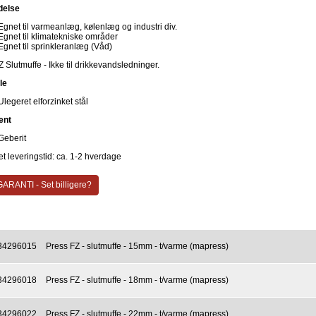
delse
Egnet til varmeanlæg, kølenlæg og industri div.
Egnet til klimatekniske områder
Egnet til sprinkleranlæg (Våd)
 Slutmuffe - Ikke til drikkevandsledninger.
le
Ulegeret elforzinket stål
ent
Geberit
t leveringstid: ca. 1-2 hverdage
ARANTI - Set billigere?
34296015
Press FZ - slutmuffe - 15mm - t/varme (mapress)
34296018
Press FZ - slutmuffe - 18mm - t/varme (mapress)
34296022
Press FZ - slutmuffe - 22mm - t/varme (mapress)