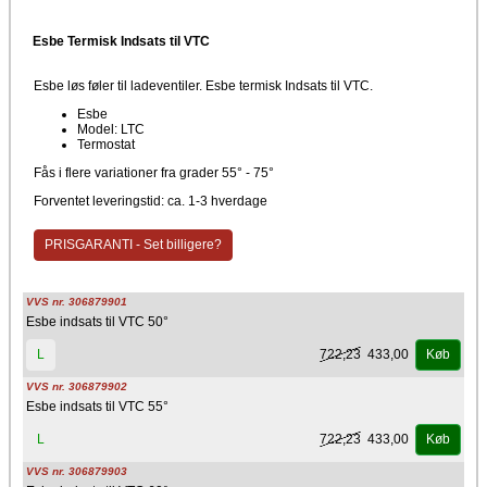
Esbe Termisk Indsats til VTC
Esbe løs føler til ladeventiler. Esbe termisk Indsats til VTC.
Esbe
Model: LTC
Termostat
Fås i flere variationer fra grader 55° - 75°
Forventet leveringstid: ca. 1-3 hverdage
PRISGARANTI - Set billigere?
VVS nr. 306879901
Esbe indsats til VTC 50°
722,23
433,00
L
Køb
VVS nr. 306879902
Esbe indsats til VTC 55°
722,23
433,00
L
Køb
VVS nr. 306879903