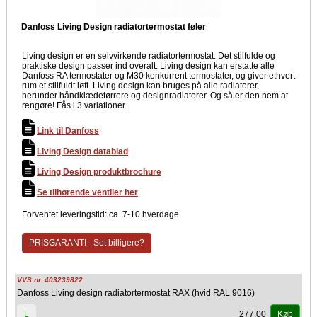
Danfoss Living Design radiatortermostat føler
Living design er en selvvirkende radiatortermostat. Det stilfulde og
praktiske design passer ind overalt. Living design kan erstatte alle
Danfoss RA termostater og M30 konkurrent termostater, og giver ethvert
rum et stilfuldt løft. Living design kan bruges på alle radiatorer,
herunder håndklædetørrere og designradiatorer. Og så er den nem at
rengøre! Fås i 3 variationer.
Link til Danfoss
Living Design datablad
Living Design produktbrochure
Se tilhørende ventiler her
Forventet leveringstid: ca. 7-10 hverdage
PRISGARANTI - Set billigere?
VVS nr. 403239822
Danfoss Living design radiatortermostat RAX (hvid RAL 9016)
277,00
L
Køb