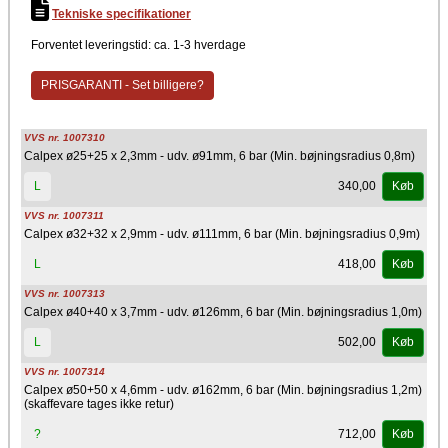
Tekniske specifikationer
Forventet leveringstid: ca. 1-3 hverdage
PRISGARANTI - Set billigere?
VVS nr. 1007310
Calpex ø25+25 x 2,3mm - udv. ø91mm, 6 bar (Min. bøjningsradius 0,8m)
340,00
L
Køb
VVS nr. 1007311
Calpex ø32+32 x 2,9mm - udv. ø111mm, 6 bar (Min. bøjningsradius 0,9m)
418,00
L
Køb
VVS nr. 1007313
Calpex ø40+40 x 3,7mm - udv. ø126mm, 6 bar (Min. bøjningsradius 1,0m)
502,00
L
Køb
VVS nr. 1007314
Calpex ø50+50 x 4,6mm - udv. ø162mm, 6 bar (Min. bøjningsradius 1,2m)
(skaffevare tages ikke retur)
712,00
?
Køb