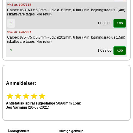
VVS nr. 1007315
Calpex ø63+63 x 5,8mm - udv. ø182mm, 6 bar (Min. bøjningsradius 1,4m)
(skaffevare tages ikke retur)
1.030,00
?
Køb
VVS nr. 1007281
Calpex ø75+75 x 5,8mm - udv. ø202mm, 6 bar (Min. bøjningsradius 1,5m)
(skaffevare tages ikke retur)
1.099,00
?
Køb
Anmeldelser:
Antistatisk spiral sugeslange 50/60mm 15m
:
Jes Varming
(26-08-2021)
Åbningstider:
Hurtige genveje