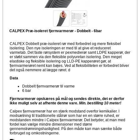
CALPEX Præ-isoleret fjernvarmerør - Dobbelt - 6bar
CALPEX Dobbelt præ-isoleret rør med forbedret og mere fleksibel
isolering. Den nye isoleringen er med til at give et reduceret
varmetab. Det faste rørsystem er pexmedierør samt LDPE kapperør, der
er støbt sammen via den fleksible polyuretan isolering. Den meget
elastiske og fleksible isolering og LLD-PE kapperøret gør, at
fjernvarmerøret nemt kan bøjes. Ved at fleksibiliteten er forbedret bliver
det også nemmere at lægge røret. d
Data
Dobbelt fjernvarmerør til varme
6 bar
Fjernvarmerør opskæres på mål og sendes direkte, det er derfor
ikke muligt selv at afhente denne vare.
Min. bestilling 10 meter!
Calpex fjernvarmerør har en stærk modstand overfor kemikalier. I
modsætning til traditionelle stålrør som har en en større ruhed, er
modstanden mindre i Calpex fjernvarmerør. Det betyder, at man med
fordel kan vælge mindre dimensioner med større
gennemstrømningshastighed. På den måde kan man sænke både
forbruget og omkostningerne.