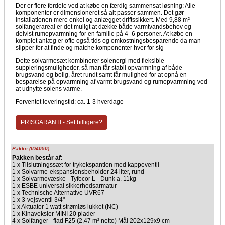
Der er flere fordele ved at købe en færdig sammensat løsning: Alle
komponenter er dimensioneret så alt passer sammen. Det gør
installationen mere enkel og anlægget driftssikkert. Med 9,88 m²
solfangerareal er det muligt at dække både varmtvandsbehov og
delvist rumopvarmning for en familie på 4–6 personer. At købe en
komplet anlæg er ofte også tids og omkostningsbesparende da man
slipper for at finde og matche komponenter hver for sig
Dette solvarmesæt kombinerer solenergi med fleksible
suppleringsmuligheder, så man får stabil opvarmning af både
brugsvand og bolig, året rundt samt får mulighed for at opnå en
besparelse på opvarmning af varmt brugsvand og rumopvarmning ved
at udnytte solens varme.
Forventet leveringstid: ca. 1-3 hverdage
PRISGARANTI - Set billigere?
Pakke (ID4050)
Pakken består af:
1 x Tilslutningssæt for trykekspantion med kappeventil
1 x Solvarme-ekspansionsbeholder 24 liter, rund
1 x Solvarmevæske - Tyfocor L - Dunk a. 11kg
1 x ESBE universal sikkerhedsarmatur
1 x Technische Alternative UVR67
1 x 3-vejsventil 3/4"
1 x Aktuator 1 watt strømløs lukket (NC)
1 x Kinaveksler MINI 20 plader
4 x Solfanger - flad F25 (2,47 m² netto) Mål 202x129x9 cm