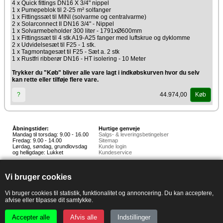
4 x Quick fittings DN16 X 3/4" nippel
1 x Pumepeblok til 2-25 m² solfanger
1 x Fittingssæt til MINI (solvarme og centralvarme)
2 x Solarconnect II DN16 3/4" - Nippel
1 x Solvarmebeholder 300 liter - 1791xØ600mm
1 x Fittingssæt til 4 stk A19-A25 fanger med luftskrue og dyklomme
2 x Udvidelsesæt til F25 - 1 stk.
1 x Tagmontagesæt til F25 - Sæt a. 2 stk
1 x Rustfri ribberør DN16 - HT isolering - 10 Meter
Trykker du "Køb" bliver alle vare lagt i indkøbskurven hvor du selv
kan rette eller tilføje flere vare.
44.974,00
?
Køb
Åbningstider:
Hurtige genveje
Mandag til torsdag: 9.00 - 16.00
Salgs- & leveringsbetingelser
Fredag: 9.00 - 14.00
Sitemap
Lørdag, søndag, grundlovsdag
Kunde login
og helligdage: Lukket
Kundeservice
Hedestoker ApS
Hunnerupvej 3, 6920 Videbæk
Vi bruger cookies
E-mail:
salg@hedestoker.dk
Cvr. nr: 34 60 73 70
PA:
Vi bruger cookies til statistik, funktionalitet og annoncering. Du kan acceptere,
afvise eller tilpasse dit samtykke.
Accepter alle
Afvis alle
Indstillinger