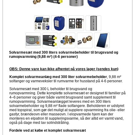
Solvarmesæt med 300 liters solvarmebeholder til brugsvand og
rumopvarmning (9,88 m²) (4-6 personer)
OBS: Denne vare kan ikke afhentet på vores lager (sendes kun)
Komplet solvarmeanlæg med 300 liter solvarmebeholder
, 9,88 m²
solfanger og varmeveksler til rumvarme for husstand på 4-6 personer.
Solvarmesæt med 300 L beholder til brugsvand og
rumopvarmning. Dette komplette solvarmesæt er designet til familier på
4–6 personer og giver både varmt brugsvand samt supplement til
rumopvarmning. Solvarmeanlægget leveres med en 300 liters
solvarmebeholder og 9,88 m² flade solfangere. Beholderen er udstyret
med topspiral, som gør det muligt at supplere opvarmning fra olie- eller
gasfyr, brændeovn eller masseovn. I elopvarmede hjem kan der
monteres en elpatron til suppleringsvarme, så der altid err varmt vand,
også på dage med lav solindstråling.
Fordele ved at købe et komplet solvarmesæt