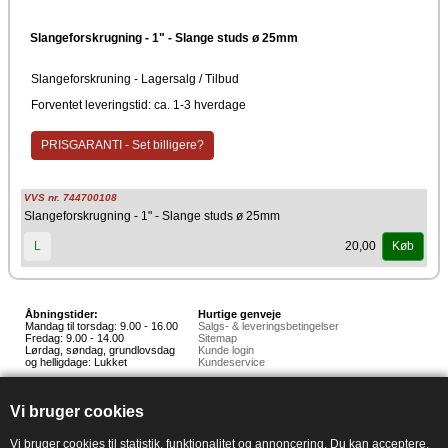
Slangeforskrugning - 1" - Slange studs ø 25mm
Slangeforskruning - Lagersalg / Tilbud
Forventet leveringstid: ca. 1-3 hverdage
PRISGARANTI - Set billigere?
VVS nr. 744700108
Slangeforskrugning - 1" - Slange studs ø 25mm
20,00
L
Køb
Åbningstider:
Hurtige genveje
Mandag til torsdag: 9.00 - 16.00
Salgs- & leveringsbetingelser
Fredag: 9.00 - 14.00
Sitemap
Lørdag, søndag, grundlovsdag
Kunde login
og helligdage: Lukket
Kundeservice
Hedestoker ApS
Hunnerupvej 3, 6920 Videbæk
Vi bruger cookies
E-mail:
salg@hedestoker.dk
Cvr. nr: 34 60 73 70
PA:
Vi bruger cookies til statistik, funktionalitet og annoncering. Du kan acceptere,