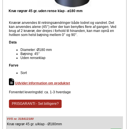
Knæ røgrør 45 gr. uden rense klap - ø180 mm
Knærør anvendes til retningsændringer både lodret og vandret. Det
kan anvendes alene (45°) eller der kan benyttes flere af gangen. Ved
brug af 2 knærør, der drejes i forhold til hinanden, kan man opnå en
hvilken som helst bøjning mellem 0° og 90°.
Data
Diameter: Ø180 mm
Bøjning: 45°
Uden renseklap
Farve
Sort
Udvidet information om produktet
Forventet leveringstid: ca. 1-3 hverdage
PRISGARANTI - Set billigere?
VVS nr. 318412180
Knæ røgrør 45 gr. u/klap - Ø180mm