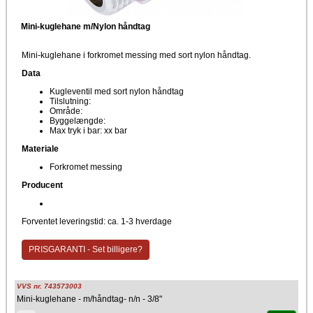
Mini-kuglehane m/Nylon håndtag
Mini-kuglehane i forkromet messing med sort nylon håndtag.
Data
Kugleventil med sort nylon håndtag
Tilslutning:
Område:
Byggelængde:
Max tryk i bar: xx bar
Materiale
Forkromet messing
Producent
Forventet leveringstid: ca. 1-3 hverdage
PRISGARANTI - Set billigere?
VVS nr. 743573003
Mini-kuglehane - m/håndtag- n/n - 3/8"