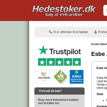
.
Vi er altid klar til at hjælpe
Profes
Kedel-tilbe
Esbe 
.
Esbe Ak
Esbe Akt
i god kv
Hurtig o
.
nemt og 
Fortrudt dit køb?
Data
Brug vores fortrydelses funktion
ved at trykke her.
Fordele