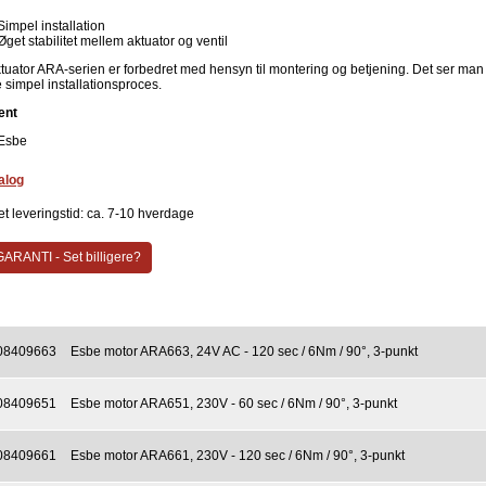
Simpel installation
Øget stabilitet mellem aktuator og ventil
tuator ARA-serien er forbedret med hensyn til montering og betjening. Det ser man
 simpel installationsproces.
ent
Esbe
alog
et leveringstid: ca. 7-10 hverdage
ARANTI - Set billigere?
08409663
Esbe motor ARA663, 24V AC - 120 sec / 6Nm / 90°, 3-punkt
08409651
Esbe motor ARA651, 230V - 60 sec / 6Nm / 90°, 3-punkt
08409661
Esbe motor ARA661, 230V - 120 sec / 6Nm / 90°, 3-punkt