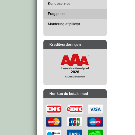
Kundeservice
Fragtpriser
Montering af pillefyr
Kreditvurderingen
Højeste kreditværdighed
2026
© Dun & Bradstreet
Her kan du betale med