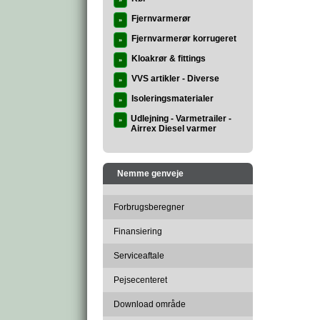
»
Fjernvarmerør
»
Fjernvarmerør korrugeret
»
Kloakrør & fittings
»
VVS artikler - Diverse
»
Isoleringsmaterialer
»
Udlejning - Varmetrailer -
»
Airrex Diesel varmer
Nemme genveje
Forbrugsberegner
Finansiering
Serviceaftale
Pejsecenteret
Download område