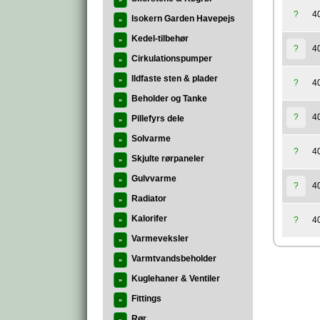
»
4
?
Isokern Garden Havepejs
»
Kedel-tilbehør
»
4
?
Cirkulationspumper
»
Ildfaste sten & plader
»
4
?
Beholder og Tanke
»
4
?
Pillefyrs dele
»
Solvarme
»
4
?
Skjulte rørpaneler
»
Gulvvarme
»
4
?
Radiator
»
Kalorifer
4
?
»
Varmeveksler
»
Varmtvandsbeholder
»
Kuglehaner & Ventiler
»
Fittings
»
Rør