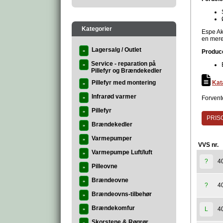
Kategorier
Espe Ak
en mere
Lagersalg / Outlet
»
Produc
Service - reparation på
»
Pillefyr og Brændekedler
Pillefyr med montering
Kat
»
Infrarød varmer
Forvent
»
Pillefyr
»
PRISG
Brændekedler
»
Varmepumper
»
VVS nr.
Varmepumpe Luft/luft
»
4
?
Pilleovne
»
Brændeovne
»
4
?
Brændeovns-tilbehør
»
Brændekomfur
4
L
»
Skorstene & Røgrør