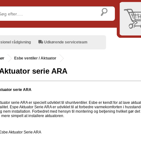
sionel rådgivning
Udkørende serviceteam
hør
Esbe ventiler / Aktuator
Aktuator serie ARA
tuator serie ARA
uator serie ARA er specielt udviklet til shuntventiler. Esbe er kendt for at lave aktua
alitet. Espe Aktuator Serie ARA er udviklet til at forbedre varmekomforten i husstand
g nem installation. Forbedret med hensyn til montering og betjening hvilket gør det
mere simpelt at installere aktuatoren.
Esbe Aktuator Serie ARA