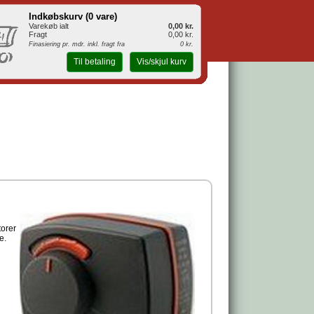
Indkøbskurv (
0 vare
)
Varekøb ialt
0,00 kr.
Fragt
0,00 kr.
Finasiering pr. mdr. inkl. fragt fra
0 kr.
Til betaling
Vis/skjul kurv
torer
e.