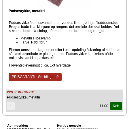
Pudsestykke, metalfri
Pudsestykke / rensesvamp der anvendes til rengøring af loddeområde.
Bruges både til at klargøre og rengøre det område der skal loddes. Det
sikrer en bedre fæstning, når kobberet er forberedt og rengjort.
Metalfri slibesvamp
Farve: Rød / brun
Fjerner uønskede fragmenter efter f.eks. opdeling / skæring af kobberør
så rørets overflade er glat og renset. Pudsestykker kan købes både
enkeltvis samt i et pakkesæt!
Forventet leveringstid: ca. 1-3 hverdage
PRISGARANTI - Set billigere?
VVS nr. 043137010
Pudsestykke, metalfri
11,00
L
Køb
Åbningstider:
Hurtige genveje