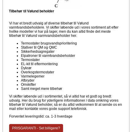
Tilbehør til Vølund beholder
Vi har et bredt udvalg af diverse tilbehør til Vølund
varmtvandsbeholdere. Vi skifter løbende ud i vores sortiment alt efter
hvilke modeller vi har på lager, men du kan altid finde det meste
tilbehør til Vølund varmvandsbeholder her.
Termostater brugsvandsprioritering
Stativer til QM og QMC
Sikkerhedsagregater
Elpatroner til varmtvandsbeholder
Termostater
EL-kit til eftermontering
Dykrør
Overkogstermostater
Varmelegemer
Afbryder
Omskifter
Samt meget mere tilbehør
Vi skifter løbende ud i sortimentet, så vi altid har et godt og bredt
udvalg. Her du brug for yderligere informationer / data omkring vores
tilbehør til Vølund beholder, så er du altid velkommen til at sende os en
mail eller kontakte vores gode support telefonisk.
Forventet leveringstid: ca. 1-3 hverdage
PRISGARANTI - Set billigere?