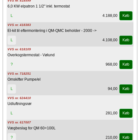
VVS nr. 818599
6,0 KW elpatron 1 1/2" inkl. termostat
4.188,00
L
Køb
VVS nr. 418383
El-kit til eftermontering i QM-QMC beholder - 2000 ->
4.108,00
L
Køb
VVS nr. 618109
Overkogstermostat - Vølund
968,00
?
Køb
VVS nr. 718251
Omskifter Pumpe/el
94,00
L
Køb
VVS nr. 624410
Udluftningsrør
281,00
L
Køb
VVS nr. 617007
Vægbeslag for QM 60+100L
210,00
?
Køb