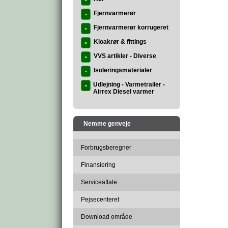
»
Fjernvarmerør
»
Fjernvarmerør korrugeret
»
Kloakrør & fittings
»
VVS artikler - Diverse
»
Isoleringsmaterialer
»
Udlejning - Varmetrailer -
»
Airrex Diesel varmer
Nemme genveje
Forbrugsberegner
Finansiering
Serviceaftale
Pejsecenteret
Download område