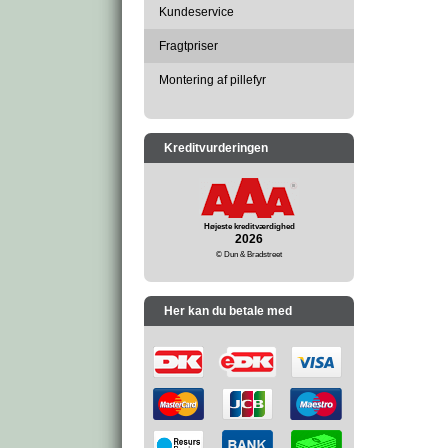
Kundeservice
Fragtpriser
Montering af pillefyr
Kreditvurderingen
Højeste kreditværdighed
2026
© Dun & Bradstreet
Her kan du betale med