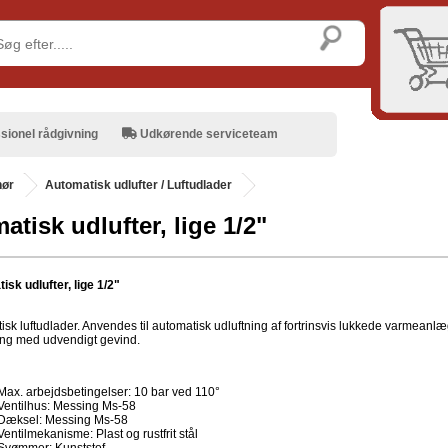
sionel rådgivning
Udkørende serviceteam
hør
Automatisk udlufter / Luftudlader
atisk udlufter, lige 1/2"
sk udlufter, lige 1/2"
isk luftudlader. Anvendes til automatisk udluftning af fortrinsvis lukkede varmeanlæ
ning med udvendigt gevind.
Max. arbejdsbetingelser: 10 bar ved 110°
Ventilhus: Messing Ms-58
Dæksel: Messing Ms-58
Ventilmekanisme: Plast og rustfrit stål