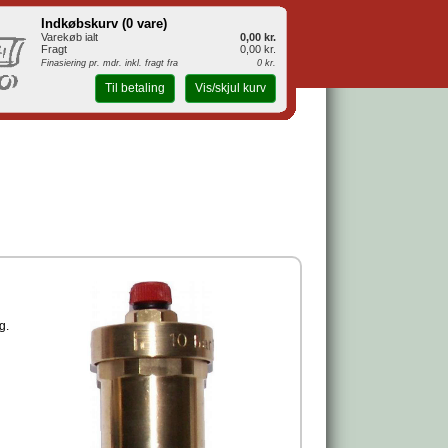
Indkøbskurv (
0 vare
)
Varekøb ialt
0,00 kr.
Fragt
0,00 kr.
Finasiering pr. mdr. inkl. fragt fra
0 kr.
Til betaling
Vis/skjul kurv
g.