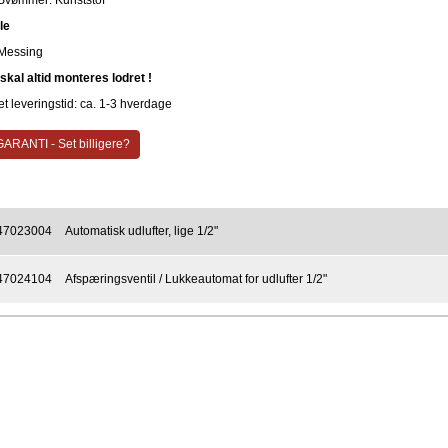
Svømmer: Kunststof
le
Messing
 skal altid monteres lodret !
t leveringstid: ca. 1-3 hverdage
ARANTI - Set billigere?
47023004
Automatisk udlufter, lige 1/2"
47024104
Afspæringsventil / Lukkeautomat for udlufter 1/2"