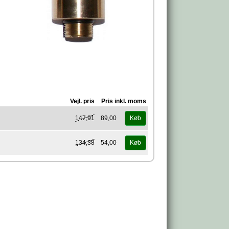
Vejl. pris
Pris inkl. moms
147,91
89,00
Køb
134,38
54,00
Køb