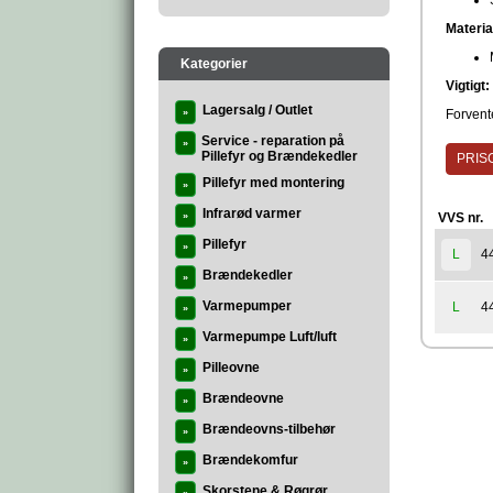
Materia
Kategorier
Vigtigt:
Lagersalg / Outlet
»
Forvente
Service - reparation på
»
Pillefyr og Brændekedler
PRISG
Pillefyr med montering
»
Infrarød varmer
»
VVS nr.
Pillefyr
»
4
L
Brændekedler
»
Varmepumper
4
L
»
Varmepumpe Luft/luft
»
Pilleovne
»
Brændeovne
»
Brændeovns-tilbehør
»
Brændekomfur
»
Skorstene & Røgrør