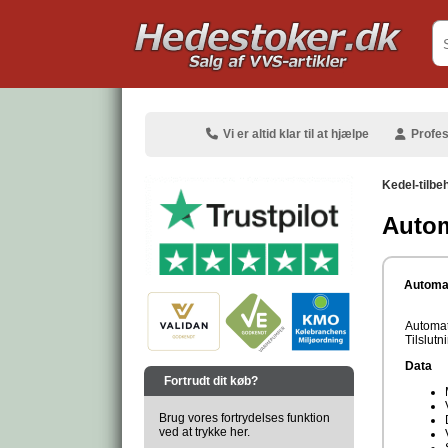
.
Vi er altid klar til at hjælpe
Profes
Kedel-tilbe
Autom
.
Automati
Automat
Tilslut
.
Data
Fortrudt dit køb?
Brug vores fortrydelses funktion
ved at trykke her.