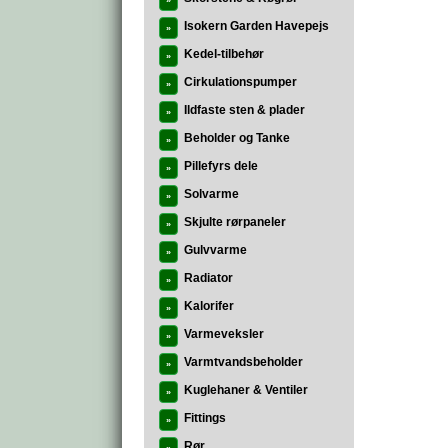
»
Isokern Garden Havepejs
»
Kedel-tilbehør
»
Cirkulationspumper
»
Ildfaste sten & plader
»
Beholder og Tanke
»
Pillefyrs dele
»
Solvarme
»
Skjulte rørpaneler
»
Gulvvarme
»
Radiator
»
Kalorifer
»
Varmeveksler
»
Varmtvandsbeholder
»
Kuglehaner & Ventiler
»
Fittings
»
Rør